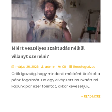
Miért veszélyes szaktudás nélkül
villanyt szerelni?
május 26, 2026
admin
Off
Uncategorized
Örök igazság, hogy mindenki másként értékeli a
pénz fogalmát. Ha egy elvégzett munkáért mi
kapunk pár ezer forintot, akkor keveselljük,.
+ READ MORE