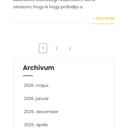
olvasom, hogy ki hogy próbálja a.
+ READ MORE
1
2
3
Bejegyzések
lapozása
Archívum
2026. május
2026. január
2025. december
2025. április