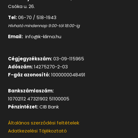
Csóka u. 26.
Tel:
06-70 / 518-1943
Hívható mindennap 9:00-tól 18:00-ig
Email:
info@k-klima.hu
Cégjegyzékszám:
03-09-115965
Adószám:
14275270-2-03
F-gáz azonosító:
1000000048491
Bankszámlaszám:
10702112 47321902 51100005
Pénzintézet:
CIB Bank
Általános szerződési feltételek
Adatkezelési Tájékoztató