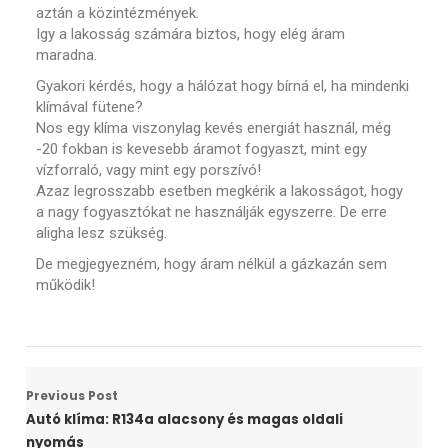
aztán a közintézmények.
Igy a lakosság számára biztos, hogy elég áram
maradna.
Gyakori kérdés, hogy a hálózat hogy bírná el, ha mindenki
klímával fütene?
Nos egy klíma viszonylag kevés energiát használ, még
-20 fokban is kevesebb áramot fogyaszt, mint egy
vízforraló, vagy mint egy porszívó!
Azaz legrosszabb esetben megkérik a lakosságot, hogy
a nagy fogyasztókat ne használják egyszerre. De erre
aligha lesz szükség.
De megjegyezném, hogy áram nélkül a gázkazán sem
működik!
Previous Post
Autó klíma: R134a alacsony és magas oldali
nyomás