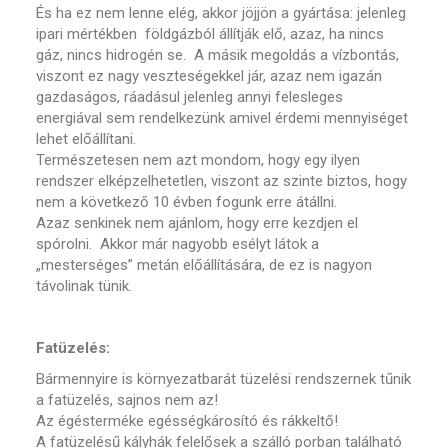
És ha ez nem lenne elég, akkor jöjjön a gyártása: jelenleg
ipari mértékben földgázból állítják elő, azaz, ha nincs
gáz, nincs hidrogén se. A másik megoldás a vízbontás,
viszont ez nagy veszteségekkel jár, azaz nem igazán
gazdaságos, ráadásul jelenleg annyi felesleges
energiával sem rendelkezünk amivel érdemi mennyiséget
lehet előállítani.
Természetesen nem azt mondom, hogy egy ilyen
rendszer elképzelhetetlen, viszont az szinte biztos, hogy
nem a következő 10 évben fogunk erre átállni.
Azaz senkinek nem ajánlom, hogy erre kezdjen el
spórolni. Akkor már nagyobb esélyt látok a
„mesterséges” metán előállítására, de ez is nagyon
távolinak tünik.
Fatüzelés:
Bármennyire is környezatbarát tüzelési rendszernek tűnik
a fatüzelés, sajnos nem az!
Az égésterméke egésségkárosító és rákkeltő!
A fatüzelésű kályhák felelősek a szálló porban található