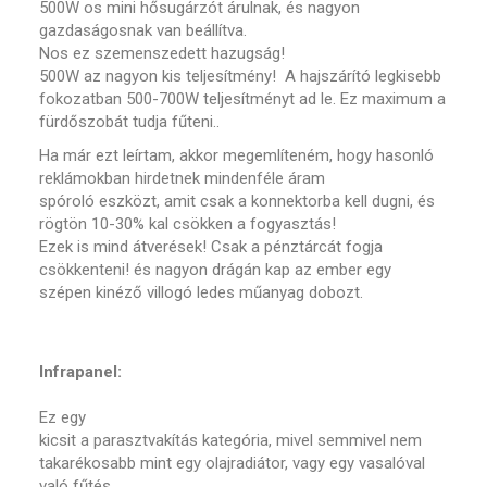
500W os mini hősugárzót árulnak, és nagyon
gazdaságosnak van beállítva.
Nos ez szemenszedett hazugság!
500W az nagyon kis teljesítmény! A hajszárító legkisebb
fokozatban 500-700W teljesítményt ad le. Ez maximum a
fürdőszobát tudja fűteni..
Ha már ezt leírtam, akkor megemlíteném, hogy hasonló
reklámokban hirdetnek mindenféle áram
spóroló eszközt, amit csak a konnektorba kell dugni, és
rögtön 10-30% kal csökken a fogyasztás!
Ezek is mind átverések! Csak a pénztárcát fogja
csökkenteni! és nagyon drágán kap az ember egy
szépen kinéző villogó ledes műanyag dobozt.
Infrapanel:
Ez egy
kicsit a parasztvakítás kategória, mivel semmivel nem
takarékosabb mint egy olajradiátor, vagy egy vasalóval
való fűtés.