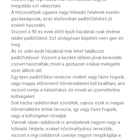
megoldás ezt választani.
A hőszivattyúk ugyanis nagy hőleadó felületek esetén
gazdaságosak, azaz elsősorban padlófűtéshez jó
ezeket használni.
Viszont a 90 es évek előtt épült házaknál csak elvétve
találni padlófűtést. Ezt utolagósan kiépíteni nem igen éri
meg.
Az ez után épült házaknál már lehet találkozni
padlófütéssel. Viszont a kezdeti időben jóval kevesebb
csövet használtak, mivel a gázkazán sokkal melegebb
vízet állított elő.
Egy ilyen padlófűtési rendszer mellett vagy fázni fogunk,
vagy magas előremenő hőmérsékletet kell beállítani, ami
viszont rontja a hatásfokot, és növeli az üzemeltetési
költségeket.
Sok házba radiátorokat szereltek, sajnos ezek is magas
hőmérsékletre lettek tervezve, igy vagy fázni fogunk,
vagy a költségeket nőveljük.
Vannak olyan radiátorok is amelyeknek nagyon nagy a
hőleadó felülete, ezeket hőszivattyúhoz tervezték,
viszont a régi radiátorok cseréje nagyon megdrágítja a