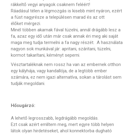
rákkeltő vegyi anyagok csaknem feléért!
Ráadásul télen a légmozgás is kisebb mint nyáron, ezért
a füst nagyrésze a településen marad és az ott
élőket mérgezi.
Minél többen akarnak fával tüzelni, annál drágább lesz a
fa, azaz egy idő után már csak annak éri meg aki saját
maga meg tudja termelni a fa nagy részét. A használata
nagyon sok munkával jár: apritani, száritani, tüzelni,
kormot takarítani, kéményt seperni.
Vésztartaléknak nem rossz ha van az embernek otthon
egy kályhája, vagy kandallója, de a legtöbb ember
számára, ez nem igazi alternatíva, sokan a tárolást sem
tudják megoldani.
Hősugárzó:
A lehető legrosszabb, legdrágább megoldás.
Ezt csak azért említem meg, mert egyre több helyen
látok olyan hirdetéseket, ahol konnektorba dugható