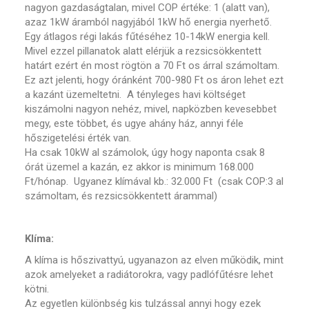
nagyon gazdaságtalan, mivel COP értéke: 1 (alatt van),
azaz 1kW áramból nagyjából 1kW hő energia nyerhető.
Egy átlagos régi lakás fűtéséhez 10-14kW energia kell.
Mivel ezzel pillanatok alatt elérjük a rezsicsökkentett
határt ezért én most rögtön a 70 Ft os árral számoltam.
Ez azt jelenti, hogy óránként 700-980 Ft os áron lehet ezt
a kazánt üzemeltetni. A tényleges havi költséget
kiszámolni nagyon nehéz, mivel, napközben kevesebbet
megy, este többet, és ugye ahány ház, annyi féle
hőszigetelési érték van.
Ha csak 10kW al számolok, úgy hogy naponta csak 8
órát üzemel a kazán, ez akkor is minimum 168.000
Ft/hónap. Ugyanez klímával kb.: 32.000 Ft (csak COP:3 al
számoltam, és rezsicsökkentett árammal)
Klíma:
A klíma is hőszivattyú, ugyanazon az elven működik, mint
azok amelyeket a radiátorokra, vagy padlófűtésre lehet
kötni.
Az egyetlen különbség kis tulzással annyi hogy ezek