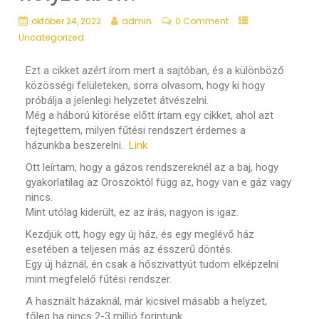
október 24, 2022
admin
0 Comment
Uncategorized
Ezt a cikket azért írom mert a sajtóban, és a különböző
közösségi felületeken, sorra olvasom, hogy ki hogy
próbálja a jelenlegi helyzetet átvészelni.
Még a háború kitörése előtt írtam egy cikket, ahol azt
fejtegettem, milyen fűtési rendszert érdemes a
házunkba beszerelni.
Link
Ott leírtam, hogy a gázos rendszereknél az a baj, hogy
gyakorlatilag az Oroszoktól függ az, hogy van e gáz vagy
nincs.
Mint utólag kiderült, ez az írás, nagyon is igaz.
Kezdjük ott, hogy egy új ház, és egy meglévő ház
esetében a teljesen más az ésszerű döntés.
Egy új háznál, én csak a hőszivattyút tudom elképzelni
mint megfelelő fűtési rendszer.
A használt házaknál, már kicsivel másabb a helyzet,
főleg ha nincs 2-3 millió forintunk.