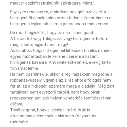
magyar gázinfrastruktúrák szivárgásai miatt.”
Egy ilyen rendszeren, amin ilyen sok gáz szökik el, a
hidrogénből ennek sokszorosa tudna elillanni, hiszen a
hidrogén a legkisebb elem a periodusos rendszerben.
De most tegyük fel, hogy ez nem lenne gond.
A hálózatot vagy földgázzal vagy hidrogénnel töltöm
meg, a kettő együtt nem megy!
Azaz, ahoz, hogy hidrogénnel lehessen tüzelni, minden
egyes háztartásban le kellene cserélni a kazánt
hidrogénes kazánra. Ami kivitelezhetetlen, évekig tartó
folyamat lenne.
Ha nem cserélnék le, akkor a régi házakban megnőne a
robbanásveszély, ugyanis az a rés ahol a földgáz nem
fér át, az a hidrogén számára maga a diadalív. Még zárt
tartályban sem egyszerű tárolni, nem hogy olyan
rendszerben ami sok helyen kenderkóc tömítéssel van
ellátva.
További gond, hogy a jelenlegi mérő órák is
alkalmatlanok lennének a hidrogén fogyasztás
mérésére.