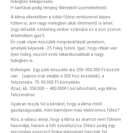
hidegben bekapcsolni.
H tarifával pedig tényleg fillérekből üzemeltethető.
A klima ellentétben a többi fűtési rendszerrel képes
hűteni is, ami nagy melegben akár életmentő is lehet.
(egy idősebb szívbeteg ember számára ez a szó szoros
értelmében igaz!)
Én csak olyan készülék megvásárlását javaslom,
amelyek képesek -25 fokig füteni. Igaz, hogy ritkán van
ilyen hideg, viszont ezek takarékosabbak a nagy
hidegben is.
Költségek: Egy jobb készülék ára 200-300.000 Ft között
van. (sajnos már inkább a 300 hoz közelebb), a
felszerelés: 70-90.000 Ft környékén.
Azaz, kb: 350.000 – 400.000Ft ból kihozható, egy klíma
felszerelése.
Gyakran teszik fel a kérdést, hogy a klíma mitől
gazdaságosabb, mint bármilyen más elektromos fűtés?
Nos, a válasz annyi, hogy a klíma az áramot nem fűtésre
használja, hanem a hőt szivattyúzza. Ehhez pedig egy
viszonylag egyszerű fizikai jelenséget használ, fel