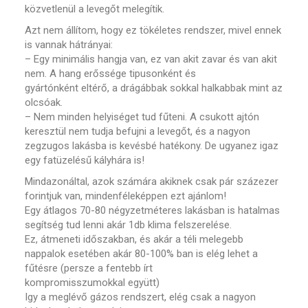
közvetlenül a levegőt melegítik.
Azt nem állítom, hogy ez tökéletes rendszer, mivel ennek
is vannak hátrányai:
– Egy minimális hangja van, ez van akit zavar és van akit
nem. A hang erőssége tipusonként és
gyártónként eltérő, a drágábbak sokkal halkabbak mint az
olcsóak.
– Nem minden helyiséget tud fűteni. A csukott ajtón
keresztül nem tudja befujni a levegőt, és a nagyon
zegzugos lakásba is kevésbé hatékony. De ugyanez igaz
egy fatüzelésű kályhára is!
Mindazonáltal, azok számára akiknek csak pár százezer
forintjuk van, mindenféleképpen ezt ajánlom!
Egy átlagos 70-80 négyzetméteres lakásban is hatalmas
segítség tud lenni akár 1db klima felszerelése.
Ez, átmeneti időszakban, és akár a téli melegebb
nappalok esetében akár 80-100% ban is elég lehet a
fűtésre (persze a fentebb írt
kompromisszumokkal együtt)
Igy a meglévő gázos rendszert, elég csak a nagyon