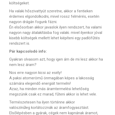
költségeket.
Ha valaki hőszivattyút szeretne, akkor a fentieken
érdemes elgondolkodni, mivel rossz felmérés, esetén
nagyon drágán fogunk fázni.
Én elsősorban akkor javaslok ilyen rendszert, ha valami
nagyon nagy átalakításba fog valaki. mivel ilyenkor jóval
kisebb költségek mellett lehet kiépíteni egy padlófűtés
rendszert is.
Pár kapcsolodó info:
Gyakran olvasom azt, hogy igen ám de mi lesz akkor ha
nem lesz áram?
Nos erre nagyon kicsi az esély!
A paksi atomerömű önmagában képes a lakosság
számára elegendő energiát termelni!
Azaz, ha minden más áramtermelési lehetőség
megszünik csak ez marad, fűteni akkor is lehet vele.
Természetesen ha ilyen történne akkor
valószínűleg korlátozznák az áramfogyasztást.
Elsőlépésben a gyárak, cégek nem kapnának áramot,