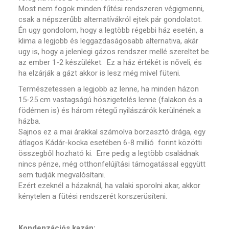
Most nem fogok minden fűtési rendszeren végigmenni,
csak a népszerűbb alternatívákról ejtek pár gondolatot.
Én ugy gondolom, hogy a legtöbb régebbi ház esetén, a
klima a legjobb és leggazdaságosabb alternativa, akár
ugy is, hogy a jelenlegi gázos rendszer mellé szereltet be
az ember 1-2 készüléket. Ez a ház értékét is nőveli, és
ha elzárják a gázt akkor is lesz még mivel füteni.
Természetessen a legjobb az lenne, ha minden házon
15-25 cm vastagságú höszigetelés lenne (falakon és a
födémen is) és három rétegű nyilászárók kerülnének a
házba.
Sajnos ez a mai árakkal számolva borzasztó drága, egy
átlagos Kádár-kocka esetében 6-8 millió forint közötti
összegből hozható ki. Erre pedig a legtöbb családnak
nincs pénze, még otthonfelújítási támogatással eggyütt
sem tudják megvalósítani.
Ezért ezeknél a házaknál, ha valaki sporolni akar, akkor
kénytelen a fütési rendszerét korszerüsíteni.
Kondenzációs kazán: