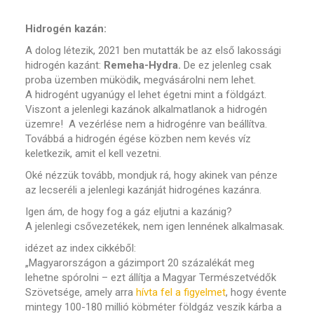
Hidrogén kazán:
A dolog létezik, 2021 ben mutatták be az első lakossági
hidrogén kazánt:
Remeha-Hydra.
De ez jelenleg csak
proba üzemben müködik, megvásárolni nem lehet.
A hidrogént ugyanúgy el lehet égetni mint a földgázt.
Viszont a jelenlegi kazánok alkalmatlanok a hidrogén
üzemre! A vezérlése nem a hidrogénre van beállítva.
Továbbá a hidrogén égése közben nem kevés víz
keletkezik, amit el kell vezetni.
Oké nézzük tovább, mondjuk rá, hogy akinek van pénze
az lecseréli a jelenlegi kazánját hidrogénes kazánra.
Igen ám, de hogy fog a gáz eljutni a kazánig?
A jelenlegi csővezetékek, nem igen lennének alkalmasak.
idézet az index cikkéből:
„Magyarországon a gázimport 20 százalékát meg
lehetne spórolni – ezt állítja a Magyar Természetvédők
Szövetsége, amely arra
hívta fel a figyelmet
, hogy évente
mintegy 100-180 millió köbméter földgáz veszik kárba a