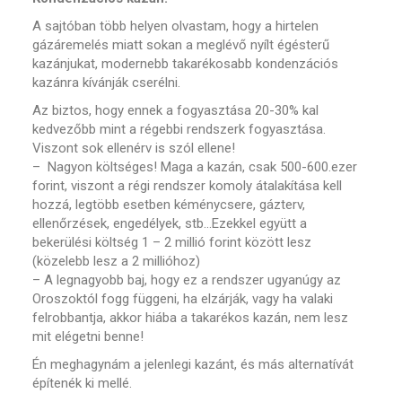
A sajtóban több helyen olvastam, hogy a hirtelen
gázáremelés miatt sokan a meglévő nyílt égésterű
kazánjukat, modernebb takarékosabb kondenzációs
kazánra kívánják cserélni.
Az biztos, hogy ennek a fogyasztása 20-30% kal
kedvezőbb mint a régebbi rendszerk fogyasztása.
Viszont sok ellenérv is szól ellene!
– Nagyon költséges! Maga a kazán, csak 500-600.ezer
forint, viszont a régi rendszer komoly átalakítása kell
hozzá, legtöbb esetben kéménycsere, gázterv,
ellenőrzések, engedélyek, stb…Ezekkel együtt a
bekerülési költség 1 – 2 millió forint között lesz
(közelebb lesz a 2 millióhoz)
– A legnagyobb baj, hogy ez a rendszer ugyanúgy az
Oroszoktól fogg függeni, ha elzárják, vagy ha valaki
felrobbantja, akkor hiába a takarékos kazán, nem lesz
mit elégetni benne!
Én meghagynám a jelenlegi kazánt, és más alternatívát
építenék ki mellé.