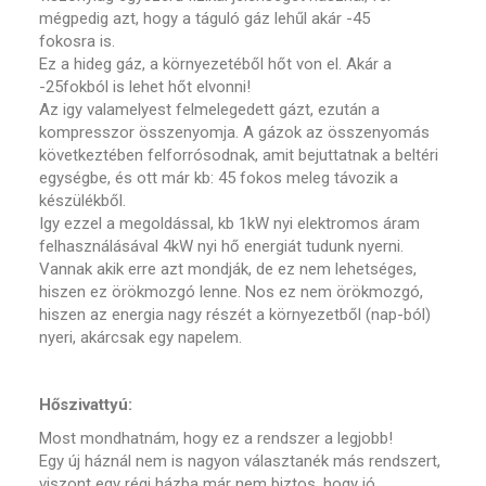
mégpedig azt, hogy a táguló gáz lehűl akár -45
fokosra is.
Ez a hideg gáz, a környezetéből hőt von el. Akár a
-25fokból is lehet hőt elvonni!
Az igy valamelyest felmelegedett gázt, ezután a
kompresszor összenyomja. A gázok az összenyomás
következtében felforrósodnak, amit bejuttatnak a beltéri
egységbe, és ott már kb: 45 fokos meleg távozik a
készülékből.
Igy ezzel a megoldással, kb 1kW nyi elektromos áram
felhasználásával 4kW nyi hő energiát tudunk nyerni.
Vannak akik erre azt mondják, de ez nem lehetséges,
hiszen ez örökmozgó lenne. Nos ez nem örökmozgó,
hiszen az energia nagy részét a környezetből (nap-ból)
nyeri, akárcsak egy napelem.
Hőszivattyú:
Most mondhatnám, hogy ez a rendszer a legjobb!
Egy új háznál nem is nagyon választanék más rendszert,
viszont egy régi házba már nem biztos, hogy jó