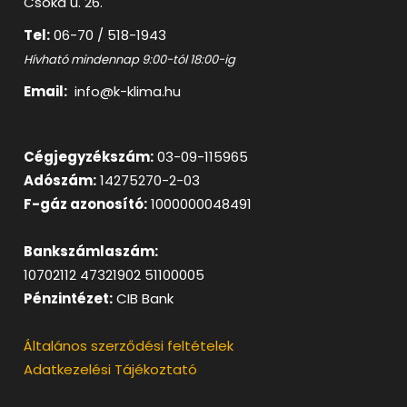
Csóka u. 26.
Tel:
06-70 / 518-1943
Hívható mindennap 9:00-tól 18:00-ig
Email:
info@k-klima.hu
Cégjegyzékszám:
03-09-115965
Adószám:
14275270-2-03
F-gáz azonosító:
1000000048491
Bankszámlaszám:
10702112 47321902 51100005
Pénzintézet:
CIB Bank
Általános szerződési feltételek
Adatkezelési Tájékoztató