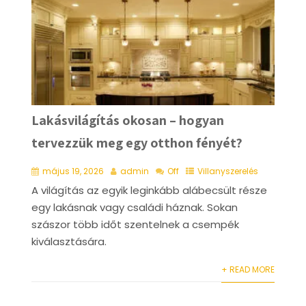
Lakásvilágítás okosan – hogyan
tervezzük meg egy otthon fényét?
május 19, 2026
admin
Off
Villanyszerelés
A világítás az egyik leginkább alábecsült része
egy lakásnak vagy családi háznak. Sokan
szászor több időt szentelnek a csempék
kiválasztására.
+ READ MORE