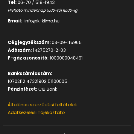
Tel:
06-70 / 518-1943
Hívható mindennap 9:00-tól 18:00-ig
Email:
info@k-klima.hu
Cégjegyzékszám:
03-09-115965
Adószám:
14275270-2-03
F-gáz azonosító:
1000000048491
Bankszámlaszám:
10702112 47321902 51100005
Pénzintézet:
CIB Bank
Általános szerződési feltételek
Adatkezelési Tájékoztató