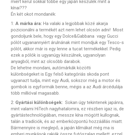
miért kerül sokkal többe egy japán készülék mint a
kínai???
Én két okot mondanék:
1:
A márka ára:
Ha valaki a legjobbak közé akarja
pozicionálni a termékét azt nem lehet olcsón adni! Most
gondoljunk bele, hogy egy Dolce&Gabbana vagy Gucci
pólót ugyanannyiért árulnának mint mondjuk egy Tesco-s
pólót, akkor már is egy lenne a tucat termékekkel. Pedig
ezek a pólók is ugyanúgy készülnek, ugyanolyan
anyagból, mint az olcsóbb darabok.
De lehetne mondani, autómárkák közötti
különbségeket is Egy felső kategóriás skoda pont
ugyanazt tudja, mint egy Audi, sokszor még a motor és
gombok is egyformák benne, mégis a az Audi árcédulája
több millióval magasabb.
2:
Gyártási különbségek:
Sokan úgy tekintenek japánra,
mint valami HiTech nagyhatalomra, ez részben igaz is, de
gyártástechnológiában, messze kína mögött kullognak,
talán a tradíciók, és az emberközpontú hozzáállás miatt.
Bármennyire is meglepő, a japán klímákat még ma is
emberi munkások rakják össze futószalag mellett, ezzel