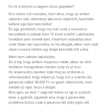
És mi a helyzet a nagyon olcsó gépekkel?
Erre nehéz mit mondani, mert ahoz, hogy az ember
valamire való véleményt alkosson valamiről, használni
kellene egy ilyen készüléket.
Én úgy gondolom, hogy ma már ezek a nevesincs
készülékek is jobbak mint 10 évvel ezelőtt. Lakóházba
továbbra sem vennék ilyet, maximum nyaralóba ahol
csak ritkán van használva, és ha ellopják, akkor sem esik
olyan rosszul mintha egy drága készülék lett volna.
Miért nem raknám lakoházba:
Az a baj, hogy amikor megveszi valaki, akkor az első
hetekben hónapokban minden szép és jó lesz.
Az árukeresőre ilyenkor írják meg az emberek a
véleményüket, hogy milyen jó, hogy ezt a számla (és
garancia) nélkül: 80.000 Ft os gépet választotta, mert
minden jó rajta, teszi a dolgát.
Mos igen, az első 1 vagy két évben ez igy is szokott
lenni, a gyártók, ügyelnek arra, hogy a garanciális
probléma biztos csak a garancia idő után jöjjön elő.