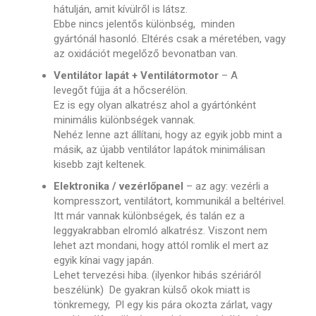
hátulján, amit kívülről is látsz.
Ebbe nincs jelentős különbség, minden
gyártónál hasonló. Eltérés csak a méretében, vagy
az oxidációt megelőző bevonatban van.
Ventilátor lapát + Ventilátormotor
– A
levegőt fújja át a hőcserélön.
Ez is egy olyan alkatrész ahol a gyártónként
minimális különbségek vannak.
Nehéz lenne azt állítani, hogy az egyik jobb mint a
másik, az újabb ventilátor lapátok minimálisan
kisebb zajt keltenek.
Elektronika / vezérlőpanel
– az agy: vezérli a
kompresszort, ventilátort, kommunikál a beltérivel.
Itt már vannak különbségek, és talán ez a
leggyakrabban elromló alkatrész. Viszont nem
lehet azt mondani, hogy attól romlik el mert az
egyik kínai vagy japán.
Lehet tervezési hiba. (ilyenkor hibás szériáról
beszélünk) De gyakran külső okok miatt is
tönkremegy, Pl egy kis pára okozta zárlat, vagy