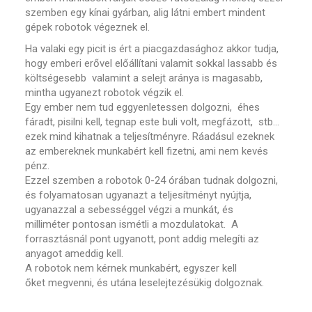
szemben egy kínai gyárban, alig látni embert mindent
gépek robotok végeznek el.
Ha valaki egy picit is ért a piacgazdasághoz akkor tudja,
hogy emberi erővel előállítani valamit sokkal lassabb és
költségesebb valamint a selejt aránya is magasabb,
mintha ugyanezt robotok végzik el.
Egy ember nem tud eggyenletessen dolgozni, éhes
fáradt, pisilni kell, tegnap este buli volt, megfázott, stb…
ezek mind kihatnak a teljesítményre. Ráadásul ezeknek
az embereknek munkabért kell fizetni, ami nem kevés
pénz.
Ezzel szemben a robotok 0-24 órában tudnak dolgozni,
és folyamatosan ugyanazt a teljesítményt nyújtja,
ugyanazzal a sebességgel végzi a munkát, és
milliméter pontosan ismétli a mozdulatokat. A
forrasztásnál pont ugyanott, pont addig melegíti az
anyagot ameddig kell.
A robotok nem kérnek munkabért, egyszer kell
őket megvenni, és utána leselejtezésükig dolgoznak.