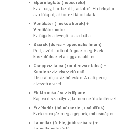
Elpárologtató (hőcserélő)
Ez a nagy, bordázott „radiátor”. Ha felnyitod
az előlapot, akkor ezt látod alatta .
Ventilátor ( mókús kerék) +
Ventilátormotor
Ez fújja ki a levegőt a szobába.
Szűrők (durva + opcionális finom)
Port, szőrt, pollent fognak meg. Ezek
koszolódnak el a leggyorsabban.
Cseppvíz tálca (kondenzvíz tálca) +
Kondenzvíz elvezető cső
Ide csöpög a víz hűtéskor. A cső pedig
elvezeti a vizet
Elektronika / vezérlőpanel
Kapcsol, szabályoz, kommunikál a kültérivel.
Érzékelők (hőmérséklet, csőhőfok)
Ezek mondják meg a gépnek, mit csináljon.
Lamellák (fel-le, jobbra-balra) +
Lamellamotor(ok)