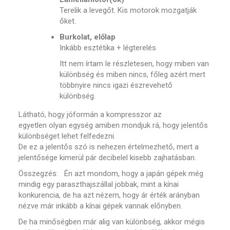
Terelik a levegőt. Kis motorok mozgatják
őket.
Burkolat, előlap
Inkább esztétika + légterelés
Itt nem írtam le részletesen, hogy miben van
különbség és miben nincs, főleg azért mert
többnyire nincs igazi észrevehető
különbség.
Látható, hogy jóformán a kompresszor az
egyetlen olyan egység amiben mondjuk rá, hogy jelentős
különbséget lehet felfedezni.
De ez a jelentős szó is nehezen értelmezhető, mert a
jelentősége kimerül pár decibelel kisebb zajhatásban.
Összegzés: Én azt mondom, hogy a japán gépek még
mindig egy paraszthajszállal jobbak, mint a kínai
konkurencia, de ha azt nézem, hogy ár érték arányban
nézve már inkább a kínai gépek vannak előnyben.
De ha minőségben már alig van különbség, akkor mégis