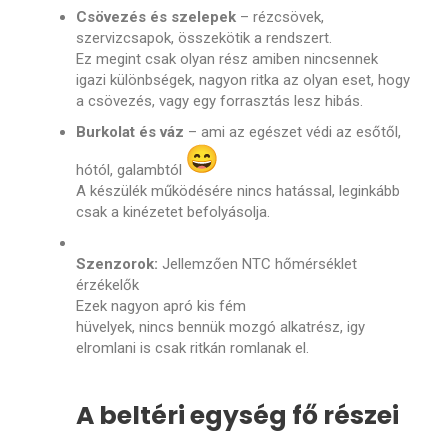
Csövezés és szelepek
– rézcsövek,
szervizcsapok, összekötik a rendszert.
Ez megint csak olyan rész amiben nincsennek
igazi különbségek, nagyon ritka az olyan eset, hogy
a csövezés, vagy egy forrasztás lesz hibás.
Burkolat és váz
– ami az egészet védi az esőtől,
hótól, galambtól
A készülék működésére nincs hatással, leginkább
csak a kinézetet befolyásolja.
Szenzorok:
Jellemzően NTC hőmérséklet
érzékelők
Ezek nagyon apró kis fém
hüvelyek, nincs bennük mozgó alkatrész, igy
elromlani is csak ritkán romlanak el.
A beltéri egység fő részei