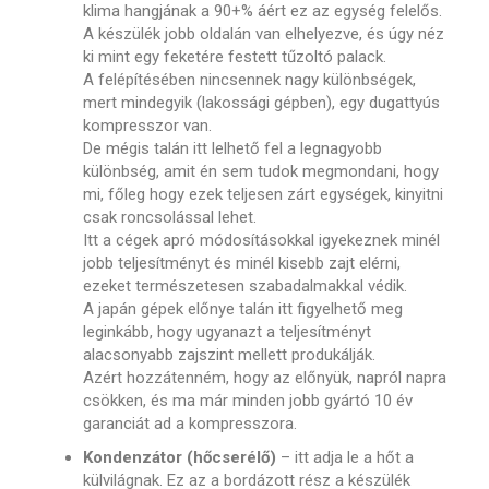
klima hangjának a 90+% áért ez az egység felelős.
A készülék jobb oldalán van elhelyezve, és úgy néz
ki mint egy feketére festett tűzoltó palack.
A felépítésében nincsennek nagy különbségek,
mert mindegyik (lakossági gépben), egy dugattyús
kompresszor van.
De mégis talán itt lelhető fel a legnagyobb
különbség, amit én sem tudok megmondani, hogy
mi, főleg hogy ezek teljesen zárt egységek, kinyitni
csak roncsolással lehet.
Itt a cégek apró módosításokkal igyekeznek minél
jobb teljesítményt és minél kisebb zajt elérni,
ezeket természetesen szabadalmakkal védik.
A japán gépek előnye talán itt figyelhető meg
leginkább, hogy ugyanazt a teljesítményt
alacsonyabb zajszint mellett produkálják.
Azért hozzátenném, hogy az előnyük, napról napra
csökken, és ma már minden jobb gyártó 10 év
garanciát ad a kompresszora.
Kondenzátor (hőcserélő)
– itt adja le a hőt a
külvilágnak. Ez az a bordázott rész a készülék