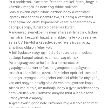
Itt a problémák alatt nem feltétlen azt kell érteni, hogy a
készülék megáll, és nem fog többé működni.
Sokkal inkább olyan hibák lesznek, hogy a ventilátor
lapátok nincsennek kicentirozva, ez pedig a ventillátor
csapágyak idő előtti kopásához vezet. Végeredmény =
csörgő, zörgő, duruzsoló beltéri és kültéri.
A müanyag elemekben is nagy eltérések lehetnek, láttam
már olyan készülék házat, ami ablak mellé volt szerelve,
és az UV fénytől a készülék egyik fele sárga mig az
árnyékos oldalon fehér volt.
A hőtágulásuk nagy, igy hűtés és fütés üzemmódbap
pattogó hangot adnak ki, a müanyag elemek.
De a legnagyobb terhelésnek a kompresszor
gyapágyazása van kitéve, ha gyengébb csapágyakat
raknak a készülékbe, azzal pénzt lehet spórolni, továbbá
a henger anyagát is meg lehet csinálni többféle anyagból,
van ami nagyon sokáig bírja és van ami gyorsan kopik.
Akinek van autója, az tudhatja, hogy a gyári kerékcsapágy
nem véletlen kerül sokszor annyiba mint a legolcsóbb
utángyártott csapágy.
A gyári évekig gond nélkül üzemel, mig a legolcsóbb már