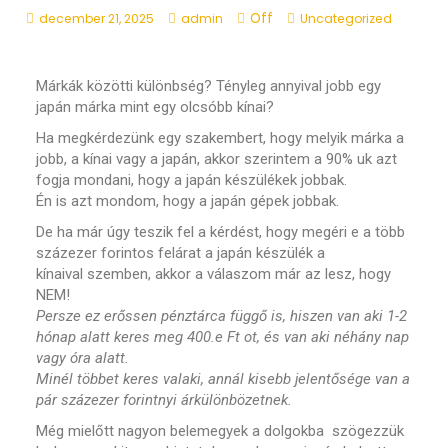
Off
december 21, 2025
admin
Uncategorized
Márkák közötti különbség? Tényleg annyival jobb egy
japán márka mint egy olcsóbb kínai?
Ha megkérdezünk egy szakembert, hogy melyik márka a
jobb, a kínai vagy a japán, akkor szerintem a 90% uk azt
fogja mondani, hogy a japán készülékek jobbak.
Én is azt mondom, hogy a japán gépek jobbak.
De ha már úgy teszik fel a kérdést, hogy megéri e a több
százezer forintos felárat a japán készülék a
kínaival szemben, akkor a válaszom már az lesz, hogy
NEM!
Persze ez erőssen pénztárca függő is, hiszen van aki 1-2
hónap alatt keres meg 400.e Ft ot, és van aki néhány nap
vagy óra alatt.
Minél többet keres valaki, annál kisebb jelentősége van a
pár százezer forintnyi árkülönbözetnek.
Még mielőtt nagyon belemegyek a dolgokba szögezzük