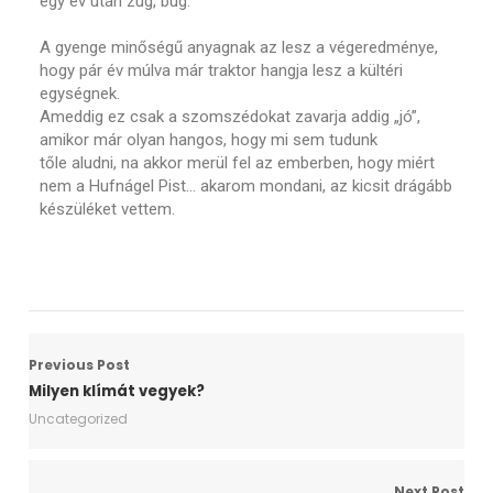
egy év után zúg, búg.
A gyenge minőségű anyagnak az lesz a végeredménye,
hogy pár év múlva már traktor hangja lesz a kültéri
egységnek.
Ameddig ez csak a szomszédokat zavarja addig „jó”,
amikor már olyan hangos, hogy mi sem tudunk
tőle aludni, na akkor merül fel az emberben, hogy miért
nem a Hufnágel Pist… akarom mondani, az kicsit drágább
készüléket vettem.
Previous Post
Milyen klímát vegyek?
Uncategorized
Next Post