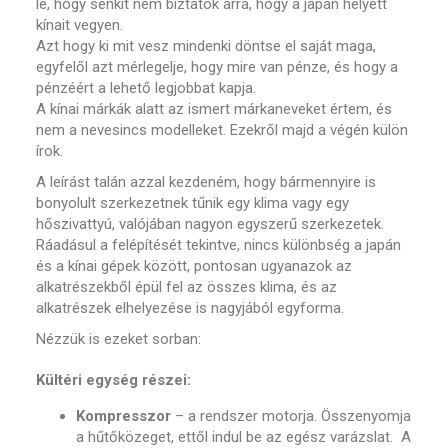
le, hogy senkit nem biztatok arra, hogy a japán helyett
kínait vegyen.
Azt hogy ki mit vesz mindenki döntse el saját maga,
egyfelől azt mérlegelje, hogy mire van pénze, és hogy a
pénzéért a lehető legjobbat kapja.
A kínai márkák alatt az ismert márkaneveket értem, és
nem a nevesincs modelleket. Ezekről majd a végén külön
írok.
A leírást talán azzal kezdeném, hogy bármennyire is
bonyolult szerkezetnek tűnik egy klima vagy egy
hőszivattyú, valójában nagyon egyszerű szerkezetek.
Ráadásul a felépítését tekintve, nincs különbség a japán
és a kínai gépek között, pontosan ugyanazok az
alkatrészekből épül fel az összes klima, és az
alkatrészek elhelyezése is nagyjából egyforma.
Nézzük is ezeket sorban:
Kültéri egység részei:
Kompresszor
– a rendszer motorja. Összenyomja
a hűtőközeget, ettől indul be az egész varázslat. A