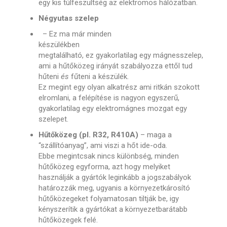
egy kis túlfeszültség az elektromos hálózatban.
Négyutas szelep
– Ez ma már minden
készülékben
megtalálható, ez gyakorlatilag egy mágnesszelep,
ami a hűtőközeg irányát szabályozza ettől tud
hűteni
és
fűteni a készülék.
Ez megint egy olyan alkatrész ami ritkán szokott
elromlani, a felépítése is nagyon egyszerű,
gyakorlatilag egy elektromágnes mozgat egy
szelepet.
Hűtőközeg (pl. R32, R410A)
– maga a
“szállítóanyag”, ami viszi a hőt ide-oda.
Ebbe megintcsak nincs különbség, minden
hűtőközeg egyforma, azt hogy melyiket
használják a gyártók leginkább a jogszabályok
határozzák meg, ugyanis a környezetkárosító
hűtőközegeket folyamatosan tiltják be, igy
kényszerítik a gyártókat a környezetbarátabb
hűtőközegek felé.