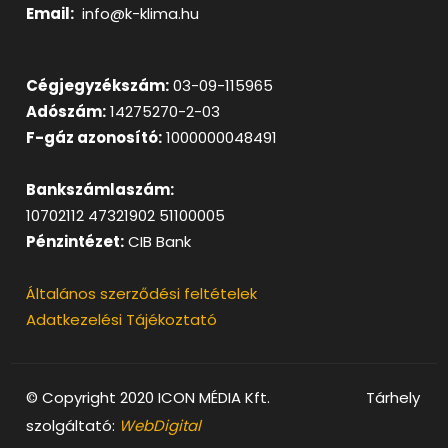
Email:
info@k-klima.hu
Cégjegyzékszám:
03-09-115965
Adószám:
14275270-2-03
F-gáz azonosító:
1000000048491
Bankszámlaszám:
10702112 47321902 51100005
Pénzintézet:
CIB Bank
Általános szerződési feltételek
Adatkezelési Tájékoztató
© Copyright 2020 ICON MÉDIA Kft. Tárhely
szolgáltató:
WebDigital