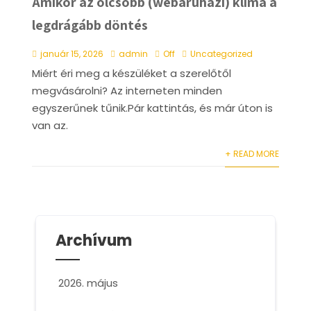
Amikor az olcsóbb (webáruházi) klíma a
legdrágább döntés
január 15, 2026
admin
Off
Uncategorized
Miért éri meg a készüléket a szerelőtől
megvásárolni? Az interneten minden
egyszerűnek tűnik.Pár kattintás, és már úton is
van az.
+ READ MORE
Archívum
2026. május