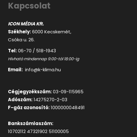
Kapcsolat
ICON MÉDIA Kft.
Székhely:
6000 Kecskemét,
Csóka u. 26.
Tel:
06-70 / 518-1943
Hívható mindennap 9:00-tól 18:00-ig
Email:
info@k-klima.hu
Cégjegyzékszám:
03-09-115965
Adószám:
14275270-2-03
F-gáz azonosító:
1000000048491
Bankszámlaszám:
10702112 47321902 51100005