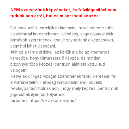
NEM szervezünk képzéseket
, és felvilágosítást sem
tudunk adn arról, hol és mikor indul képzés!
Ezt csak azért emeljük itt kiennyire, mivel hetente több
alkalommal keresnek meg, klímások, vagy olyanok akik
klímások szeretnének lenni, hogy tartunk e képzéseket,
vagy hol lehet vizsgázni.
Akit ez a téma érdekel, az kérjük írja be az internetes
keresőbe, hogy klimaszerelő képzés, és minden
bizonnyal több képzési centrum ajánlata közül tud
válogatni.
Illetve akik F-gáz vizsgát szeretnének tenni, keressék fel
a Klímavédelmi Hatóság weboldalát, ahol bővebb
felvilágosítást tudnak adni, hogy mely képzési centrumok
jogosultak ilyen tanfolyamok
tartására. https://nkvh.kormany.hu/