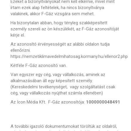
Ezeket a bizonyítványokat nem kell elkérnie, mivel mint
írtam ezek alap feltételek, ha nincs bizonyítványa
valakinek, akkor F-Gáz vizsgára sem mehet.
Ha bizonytalan abban, hogy tényleg szakképesített
személy szereli az ön készülékét, az F-Gáz azonosítóját
kérje el.
Az azonosító érvényességét az alábbi oldalon tudja
ellenőrizni.
https://nemzetiklimavedelmihatosag.kormany.hu/ellenor2.php
Kétféle F-Gáz azonosító van.
Van egyszer egy cég, vagy vállalkozás, aminek az
alkalmazásában áll egy képesített személy.
(Kereskedelmi tevékenységet, vagy szolgáltatást csak
cég, vagy vállalkozás nyújthat számla ellenében)
Az Icon Média Kft. F-Gáz azonosítója:
1000000048491
A további igazoló dokumentumokat töröltük az oldalról,