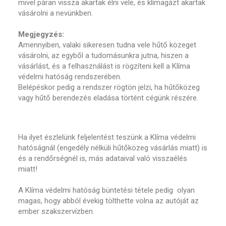
mivel páran vissza akartak élni vele, és klímagázt akartak
vásárolni a nevünkben.
Megjegyzés:
Amennyiben, valaki sikeresen tudna vele hűtő közeget
vásárolni, az egyből a tudomásunkra jutna, hiszen a
vásárlást, és a felhasználást is rögzíteni kell a Klíma
védelmi hatóság rendszerében.
Belépéskor pedig a rendszer rögtön jelzi, ha hűtőközeg
vagy hűtő berendezés eladása történt cégünk részére.
Ha ilyet észlelünk feljelentést teszünk a Klíma védelmi
hatóságnál (engedély nélküli hűtőközeg vásárlás miatt) is
és a rendőrségnél is, más adataival való visszaélés
miatt!
A Klíma védelmi hatóság büntetési tétele pedig olyan
magas, hogy abból évekig tölthette volna az autóját az
ember szakszervízben.