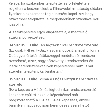
Kivéve, ha szakember telepítette, és ő felejtette el
rögzíteni a beüzemelést, a Klímavédelmi hatóság oldalán.
Ilyenkor a szakember fog büntetést kapni. Azt hogy
szakember telepítette a megrendelőnek számlával kell
igazolnia.
A szakképesítés egyik alapfeltétele, a megfelelő
szakirányú végzetség.
34 582 05 –
Hűtő- és légtechnikai rendszerszerelő
(Ez csak H-II es F-Gáz vizsgára jogosít, amivel 5 Tonna
Co2 egyenértékű hűtőközeggel rendelkező rendszer
szerelhető, azaz, nagy hőszivattyú rendszereket és
iparai berendezéseket ilyen képesítéssel
nem lehet
szerelni, telepíteni, karbantartani.)
35 582 03 –
Hűtő-,klíma és hőszivattyú berendezés
szerelő
(Ez a képzés a Hűtő- és légtechnikai rendszerszerelő
képzésre épül rá, ezzel a képesítéssel már
megszerezhető a H-I. es F-Gáz képesítés, amivel
bármilyen nagyságú ipari berendezés szerelhető)