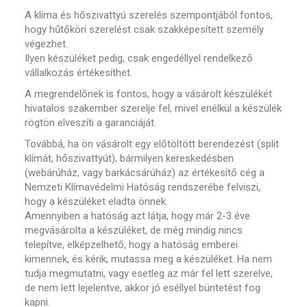
A klíma és hőszivattyú szerelés szempontjából fontos,
hogy hűtőköri szerelést csak szakképesített személy
végezhet.
Ilyen készüléket pedig, csak engedéllyel rendelkező
vállalkozás értékesíthet.
A megrendelőnek is fontos, hogy a vásárolt készülékét
hivatalos szakember szerelje fel, mivel enélkül a készülék
rögtön elveszíti a garanciáját.
Továbbá, ha ön vásárolt egy előtöltött berendezést (split
klímát, hőszivattyút), bármilyen kereskedésben
(webárúház, vagy barkácsárúház) az értékesítő cég a
Nemzeti Klímavédelmi Hatóság rendszerébe felviszi,
hogy a készüléket eladta önnek.
Amennyiben a hatóság azt látja, hogy már 2-3 éve
megvásárolta a készüléket, de még mindig nincs
telepítve, elképzelhető, hogy a hatóság emberei
kimennek, és kérik, mutassa meg a készüléket. Ha nem
tudja megmutatni, vagy esetleg az már fel lett szerelve,
de nem lett lejelentve, akkor jó eséllyel büntetést fog
kapni.