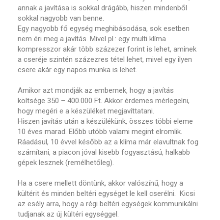
annak a javítása is sokkal drágább, hiszen mindenből
sokkal nagyobb van benne.
Egy nagyobb fő egység meghibásodása, sok esetben
nem éri meg a javítás. Mivel pl.: egy multi klíma
kompresszor akár több százezer forint is lehet, aminek
a cseréje szintén százezres tétel lehet, mivel egy ilyen
csere akár egy napos munka is lehet.
Amikor azt mondják az embernek, hogy a javítás
költsége 350 – 400.000 Ft. Akkor érdemes mérlegelni,
hogy megéri e a készüléket megjavíttatani.
Hiszen javítás után a készülékünk, összes többi eleme
10 éves marad. Előbb utóbb valami megint elromlik.
Ráadásul, 10 évvel később az a klíma már elavultnak fog
számítani, a piacon jóval kisebb fogyasztású, halkabb
gépek lesznek (remélhetőleg).
Ha a csere mellett döntünk, akkor valószínű, hogy a
kültérit és minden beltéri egységet le kell cserélni. Kicsi
az esély arra, hogy a régi beltéri egységek kommunikálni
tudjanak az új kültéri egységgel.