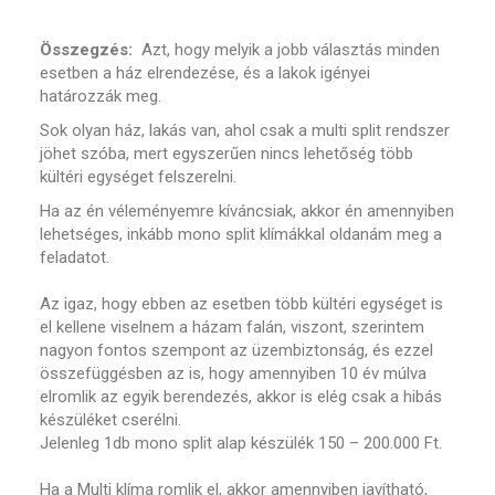
Összegzés:
Azt, hogy melyik a jobb választás minden
esetben a ház elrendezése, és a lakok igényei
határozzák meg.
Sok olyan ház, lakás van, ahol csak a multi split rendszer
jöhet szóba, mert egyszerűen nincs lehetőség több
kültéri egységet felszerelni.
Ha az én véleményemre kíváncsiak, akkor én amennyiben
lehetséges, inkább mono split klímákkal oldanám meg a
feladatot.
Az igaz, hogy ebben az esetben több kültéri egységet is
el kellene viselnem a házam falán, viszont, szerintem
nagyon fontos szempont az üzembiztonság, és ezzel
összefüggésben az is, hogy amennyiben 10 év múlva
elromlik az egyik berendezés, akkor is elég csak a hibás
készüléket cserélni.
Jelenleg 1db mono split alap készülék 150 – 200.000 Ft.
Ha a Multi klíma romlik el, akkor amennyiben javítható,