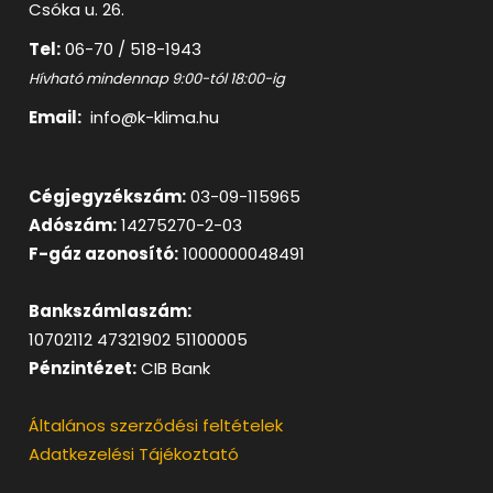
Csóka u. 26.
Tel:
06-70 / 518-1943
Hívható mindennap 9:00-tól 18:00-ig
Email:
info@k-klima.hu
Cégjegyzékszám:
03-09-115965
Adószám:
14275270-2-03
F-gáz azonosító:
1000000048491
Bankszámlaszám:
10702112 47321902 51100005
Pénzintézet:
CIB Bank
Általános szerződési feltételek
Adatkezelési Tájékoztató