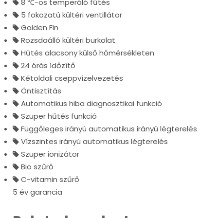
8 ℃-os temperáló fűtés
5 fokozatú kültéri ventillátor
Golden Fin
Rozsdaálló kültéri burkolat
Hűtés alacsony külső hőmérsékleten
24 órás ídőzítő
Kétoldali cseppvízelvezetés
Öntisztítás
Automatikus hiba diagnosztikai funkció
Szuper hűtés funkció
Függőleges irányú automatikus irányú légterelés
Vízszintes irányú automatikus légterelés
Szuper ionizátor
Bio szűrő
C-vitamin szűrő
5 év garancia