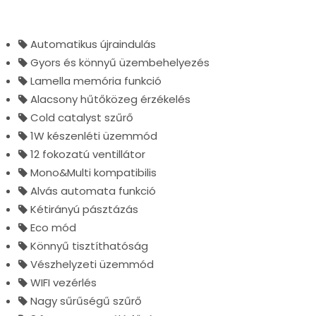
Automatikus újraindulás
Gyors és könnyű üzembehelyezés
Lamella memória funkció
Alacsony hűtőközeg érzékelés
Cold catalyst szűrő
1W készenléti üzemmód
12 fokozatú ventillátor
Mono&Multi kompatibilis
Alvás automata funkció
Kétirányú pásztázás
Eco mód
Könnyű tisztíthatóság
Vészhelyzeti üzemmód
WIFI vezérlés
Nagy sűrűségű szűrő