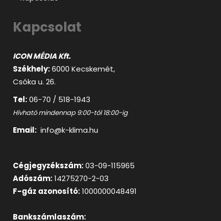
Kapcsolat
ICON MÉDIA Kft.
Székhely:
6000 Kecskemét,
Csóka u. 26.
Tel:
06-70 / 518-1943
Hívható mindennap 9:00-tól 18:00-ig
Email:
info@k-klima.hu
Cégjegyzékszám:
03-09-115965
Adószám:
14275270-2-03
F-gáz azonosító:
1000000048491
Bankszámlaszám: