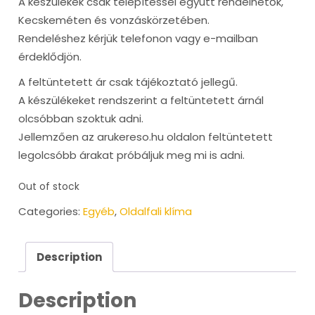
A készülékek csak telepítéssel együtt rendelhetők,
Kecskeméten és vonzáskörzetében.
Rendeléshez kérjük telefonon vagy e-mailban
érdeklődjön.
A feltüntetett ár csak tájékoztató jellegű.
A készülékeket rendszerint a feltüntetett árnál
olcsóbban szoktuk adni.
Jellemzően az arukereso.hu oldalon feltüntetett
legolcsóbb árakat próbáljuk meg mi is adni.
Out of stock
Categories:
Egyéb
,
Oldalfali klíma
Description
Description