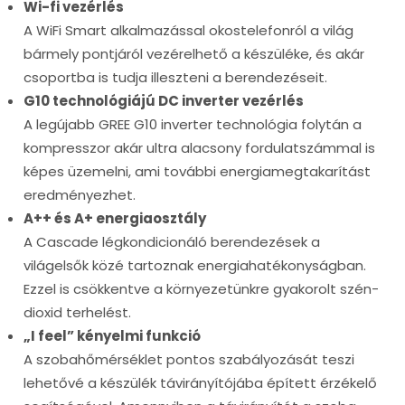
Wi-fi vezérlés
A WiFi Smart alkalmazással okostelefonról a világ
bármely pontjáról vezérelhető a készüléke, és akár
csoportba is tudja illeszteni a berendezéseit.
G10 technológiájú DC inverter vezérlés
A legújabb GREE G10 inverter technológia folytán a
kompresszor akár ultra alacsony fordulatszámmal is
képes üzemelni, ami további energiamegtakarítást
eredményezhet.
A++ és A+ energiaosztály
A Cascade légkondicionáló berendezések a
világelsők közé tartoznak energiahatékonyságban.
Ezzel is csökkentve a környezetünkre gyakorolt szén-
dioxid terhelést.
„I feel” kényelmi funkció
A szobahőmérséklet pontos szabályozását teszi
lehetővé a készülék távirányítójába épített érzékelő