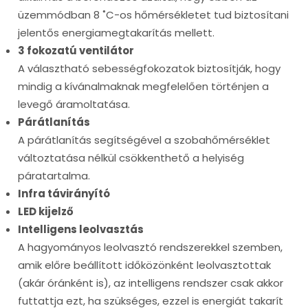
üzemmódban 8 ˚C-os hőmérsékletet tud biztosítani
jelentős energiamegtakarítás mellett.
3 fokozatú ventilátor
A választható sebességfokozatok biztosítják, hogy
mindig a kívánalmaknak megfelelően történjen a
levegő áramoltatása.
Párátlanítás
A párátlanítás segítségével a szobahőmérséklet
változtatása nélkül csökkenthető a helyiség
páratartalma.
Infra távirányító
LED kijelző
Intelligens leolvasztás
A hagyományos leolvasztó rendszerekkel szemben,
amik előre beállított időközönként leolvasztottak
(akár óránként is), az intelligens rendszer csak akkor
futtattja ezt, ha szükséges, ezzel is energiát takarít