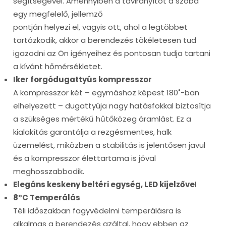
segítségével. Amennyiben a távirányítót a szoba
egy megfelelő, jellemző
pontján helyezi el, vagyis ott, ahol a legtöbbet
tartózkodik, akkor a berendezés tökéletesen tud
igazodni az Ön igényeihez és pontosan tudja tartani
a kívánt hőmérsékletet.
Iker forgódugattyús kompresszor
A kompresszor két – egymáshoz képest 180˚-ban
elhelyezett – dugattyúja nagy hatásfokkal biztosítja
a szükséges mértékű hűtőközeg áramlást. Ez a
kialakítás garantálja a rezgésmentes, halk
üzemelést, miközben a stabilitás is jelentősen javul
és a kompresszor élettartama is jóval
meghosszabbodik.
Elegáns keskeny beltéri egység, LED kijelzőve
l
8°C Temperálás
Téli időszakban fagyvédelmi temperálásra is
alkalmas a berendezés azáltal, hogy ebben az