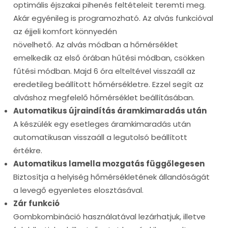
optimális éjszakai pihenés feltételeit teremti meg.
Akár egyénileg is programozható. Az alvás funkcióval
az éjjeli komfort könnyedén
növelhető. Az alvás módban a hőmérséklet
emelkedik az első órában hűtési módban, csökken
fűtési módban. Majd 6 óra elteltével visszaáll az
eredetileg beállított hőmérsékletre. Ezzel segít az
alváshoz megfelelő hőmérséklet beállításában.
Automatikus újraindítás áramkimaradás után
A készülék egy esetleges áramkimaradás után
automatikusan visszaáll a legutolsó beállított
értékre.
Automatikus lamella mozgatás függőlegesen
Biztosítja a helyiség hőmérsékletének állandóságát
a levegő egyenletes elosztásával.
Zár funkció
Gombkombináció használatával lezárhatjuk, illetve