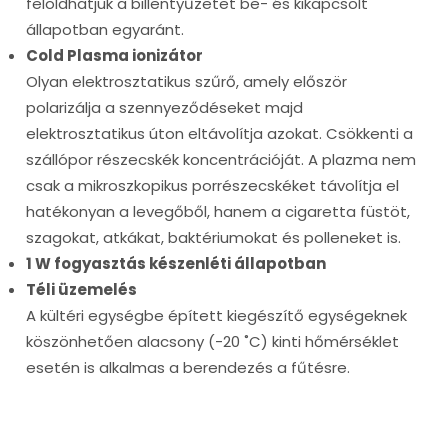
feloldhatjuk a billentyűzetet be- és kikapcsolt
állapotban egyaránt.
Cold Plasma ionizátor
Olyan elektrosztatikus szűrő, amely először
polarizálja a szennyeződéseket majd
elektrosztatikus úton eltávolítja azokat. Csökkenti a
szállópor részecskék koncentrációját. A plazma nem
csak a mikroszkopikus porrészecskéket távolítja el
hatékonyan a levegőből, hanem a cigaretta füstöt,
szagokat, atkákat, baktériumokat és polleneket is.
1 W fogyasztás készenléti állapotban
Téli üzemelés
A kültéri egységbe épített kiegészítő egységeknek
köszönhetően alacsony (-20 ˚C) kinti hőmérséklet
esetén is alkalmas a berendezés a fűtésre.