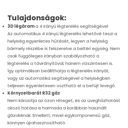
Tulajdonságok:
3D légáram
a 4 irányú légterelés segítségével
Az automatikus 4 irányú légterelés lehetővé teszi a
helyiség egyenletes hűtését, legyen a helyiség
bármely részébe is felszerelve a beltéri egység. Nem
csak függőleges irányban szabályozható a
légterelés a távirányítóval, hanem vízszintesen is.
Így optimálisan beállíthatja a légterelés irányát,
vagy az automatika segítségével a helyiségben
teljesen egyenletesen osztható el a befújt levegő.
Környzetbarát R32 gáz
Nem károsítja az ózon réteget, és az üvegházhatást
okozó hatása is harmada a korábban használt
gázokénak. Emellett, mivel egykomponensű gáz,
könnyen újrahasznosítható.