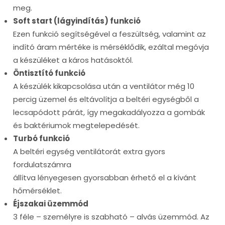
meg.
Soft start (lágyindítás) funkció
Ezen funkció segítségével a feszültség, valamint az
indító áram mértéke is mérséklődik, ezáltal megóvja
a készüléket a káros hatásoktól.
Öntisztító funkció
A készülék kikapcsolása után a ventilátor még 10
percig üzemel és eltávolítja a beltéri egységből a
lecsapódott párát, így megakadályozza a gombák
és baktériumok megtelepedését.
Turbó funkció
A beltéri egység ventilátorát extra gyors
fordulatszámra
állítva lényegesen gyorsabban érhető el a kívánt
hőmérséklet.
Éjszakai üzemmód
3 féle – személyre is szabható – alvás üzemmód. Az