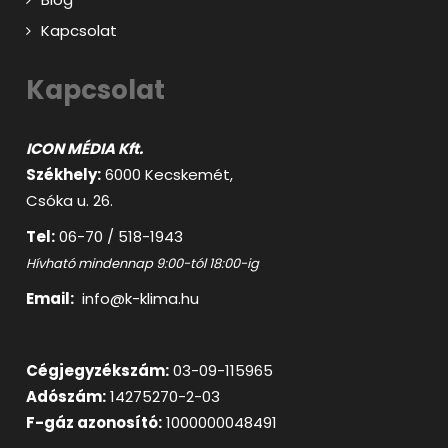
Kapcsolat
Kapcsolat
ICON MÉDIA Kft.
Székhely:
6000 Kecskemét,
Csóka u. 26.
Tel:
06-70 / 518-1943
Hívható mindennap 9:00-tól 18:00-ig
Email:
info@k-klima.hu
Cégjegyzékszám:
03-09-115965
Adószám:
14275270-2-03
F-gáz azonosító:
1000000048491