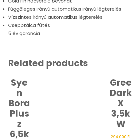
Gold Fin hőcserélő bevonat
Függőleges irányú automatikus irányú légterelés
Vízszintes irányú automatikus légterelés
Csepptálca fűtés
5 év garancia
Related products
Sye
Gree
n
Dark
Bora
X
Plus
3,5k
z
W
6,5k
294.000
Ft