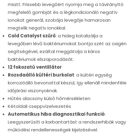
miatt. Frissebb levegőért nyomja meg a távirányító
megfelelő gombját és a légkondicionáló negatív
ionokat generál, szobája levegője hamarosan
megtelik negatív ionokkal.
Cold Catalyst szűrő
: a hideg katalizálja a
levegőben lévő baktériumokat bontja szét az oxigén
segítségével, ezáltal meggátolja a káros
baktériumok elszaporodását.
12 fokozatú ventillátor
Rozsdaálló kültéri burkolat
: a kültéri egység
korrozióálló bevonattal készül, így ellenáll mindenféle
időjárási viszonyoknak.
Hűtés alacsony külső hőmérsékleten
Kétoldali cseppvízelvezetés
Automatikus hiba diagnosztikai funkció
:
Leegyszerűsíti a karbantartást a rendszerhibák vagy
működési rendellenességek kijelzésével.