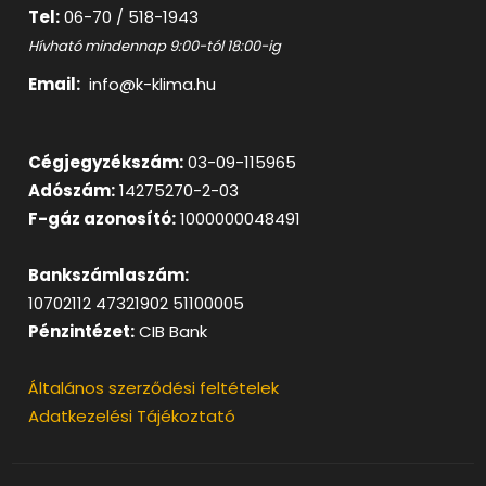
Tel:
06-70 / 518-1943
Hívható mindennap 9:00-tól 18:00-ig
Email:
info@k-klima.hu
Cégjegyzékszám:
03-09-115965
Adószám:
14275270-2-03
F-gáz azonosító:
1000000048491
Bankszámlaszám:
10702112 47321902 51100005
Pénzintézet:
CIB Bank
Általános szerződési feltételek
Adatkezelési Tájékoztató