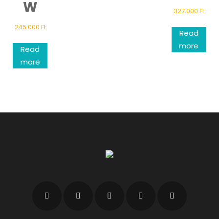
W
327.000
Ft
245.000
Ft
Read
more
Read
more