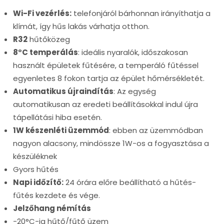
Wi-Fi vezérlés:
telefonjáról bárhonnan irányíthatja a
klímát, így hűs lakás várhatja otthon.
R32
hűtőközeg
8°C temperálás
: ideális nyaralók, időszakosan
használt épületek fűtésére, a temperáló fűtéssel
egyenletes 8 fokon tartja az épület hőmérsékletét.
Automatikus újraindítás
: Az egység
automatikusan az eredeti beállításokkal indul újra
tápellátási hiba esetén.
1W készenléti üzemmód
: ebben az üzemmódban
nagyon alacsony, mindössze 1W-os a fogyasztása a
készüléknek
Gyors hűtés
Napi időzítő:
24 órára előre beállítható a hűtés-
fűtés kezdete és vége.
Jelzőhang némítás
-20°C-ig hűtő/fűtő üzem