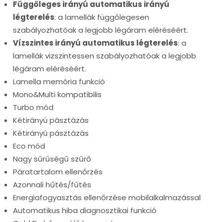
Függőleges irányú automatikus irányú
légterelés
: a lamellák függőlegesen
szabályozhatóak a legjobb légáram eléréséért.
Vízszintes irányú automatikus légterelés
: a
lamellák vizszintessen szabályozhatóak a legjobb
légáram eléréséért.
Lamella memória funkció
Mono&Multi kompatibilis
Turbo mód
Kétirányú pásztázás
Kétirányú pásztázás
Eco mód
Nagy sűrűségű szűrő
Páratartalom ellenőrzés
Azonnali hűtés/fűtés
Energiafogyasztás ellenőrzése mobilalkalmazással
Automatikus hiba diagnosztikai funkció