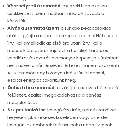
Vészhelyzeti üzemmód
: műszaki hiba esetén,
csökkentett üzemmúdban működik tovább a
készülék.
Alvás automata üzem
: a funkció bekapcsolása
után egyfajta automata üzemre kapcsol.Hűtésben
1°C-kal emelkedik az első óra után, 2°C-kal a
második óra után, majd ezt a hőfokot tartja, és
ventilátor fokozatát alacsonyra kapcsolja. Fűtésben
nem növeli a hőmérsékleti értéket, hanem csökkenti.
Az üzemmód egy bizonyos idő után kikapcsol,
ezáltal energiát takarítunk meg.
Öntisztító üzemmód
: kiszárítja a nedves hőcserélő
felületét, ezáltal megakadályozza a penész
megjelenését.
Szuper Ionizátor:
levegő frissítés, természetközeli
helyeken, pl. vízesések közelében vagy az erdei
levegőn, az emberek felfrissülnek a negatív ionok