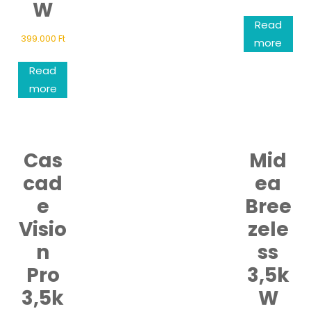
W
Read
399.000
Ft
more
Read
more
Cas
Mid
cad
ea
e
Bree
Visio
zele
n
ss
Pro
3,5k
3,5k
W