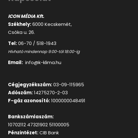
ICON MÉDIA Kft.
Székhely:
6000 Kecskemét,
Csóka u. 26.
Tel:
06-70 / 518-1943
Hívható mindennap 9:00-tól 18:00-ig
Email:
info@k-klima.hu
Cégjegyzékszám:
03-09-115965
Adószám:
14275270-2-03
F-gáz azonosító:
1000000048491
Bankszámlaszám:
10702112 47321902 51100005
Pénzintézet:
CIB Bank