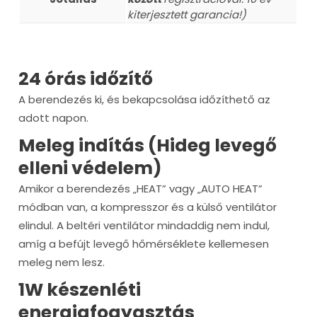
kiterjesztett garancia!)
24 órás időzítő
A berendezés ki, és bekapcsolása időzíthető az
adott napon.
Meleg indítás (Hideg levegő
elleni védelem)
Amikor a berendezés „HEAT” vagy „AUTO HEAT”
módban van, a kompresszor és a külső ventilátor
elindul. A beltéri ventilátor mindaddig nem indul,
amíg a befújt levegő hőmérséklete kellemesen
meleg nem lesz.
1W készenléti
energiafogyasztás