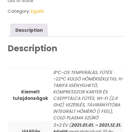
Out of stock
Category:
Egyéb
Description
Description
8°C-OS TEMPERÁLÁS, FŰTÉS
-22°C KÜLSŐ HŐMÉRSÉKLETIG, H-
TARIFA IGÉNYELHETŐ,
Kiemelt
KOMPRESSZOR KARTER ÉS
tulajdonságok
CSEPPTÁLCA FŰTÉS, WI-FI (2,4
GHZ) VEZÉRLÉS, TÁVIRÁNYÍTÓBA
INTEGRÁLT HŐMÉRŐ (I FEEL),
COLD PLASMA SZŰRŐ
3+2 ÉV (
2021.01.01. – 2021.12.31.
Jótállás
között
regisztrációval: 10 év