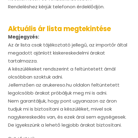
Rendeléshez kérjük telefonon érdeklődjön.
Aktuális ár lista megtekintése
Megjegyzés:
Az ár lista csak tájékoztató jellegű, az importőr által
megadott ajánlott kiskereskedelmi árakat
tartalmazza.
A készülékeket rendszerint a feltüntetett árnál
olcsóbban szoktuk adni.
Jellemzően az arukereso.hu oldalon feltüntetett
legolcsóbb árakat próbáljuk meg mi is adni.
Nem garantáljuk, hogy pont ugyanazon az áron
tudjuk mi is biztosítani a készüléket, mivel sok
nagykereskedés van, és ezek árai sem egységesek.
De igyekszünk a lehető legjobb árakat biztosítani.