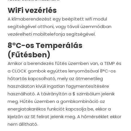
WiFi vezérlés
A klímaberendezést egy beépített wifi modul
segítségével otthoni, vagy távoli üzemmódban
vezérelheti mobiltelefonja segítségével.
8°C-os Temperálás
(Fűtésben)
Amikor a berendezés fűtés üzemben van, a TEMP és
a CLOCK gombok együttes lenyomásával 8°C-os
hőtartás kapcsolható, mely az átmenetileg
használaton kívüli ingatlan fagymentesítésére
használható. A távirányítón a $ szimbólum jelenik
meg. Hűtés üzemben a gombkombináció az
energiatakarékos funkciót kapcsolja be, ekkor a
kijelzőn az SE felirat jelenik meg. A hőmérséklet ekkor
nem állítható.