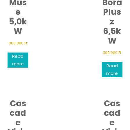
Mus
Bora
e
Plus
5,0k
z
W
6,5k
W
363.000
Ft
399.000
Ft
Read
more
Read
more
Cas
Cas
cad
cad
e
e