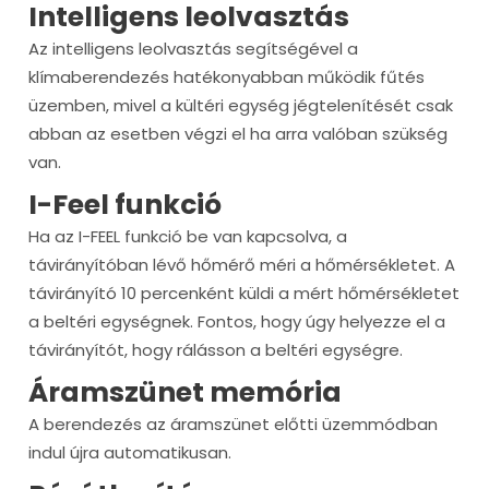
Intelligens leolvasztás
Az intelligens leolvasztás segítségével a
klímaberendezés hatékonyabban működik fűtés
üzemben, mivel a kültéri egység jégtelenítését csak
abban az esetben végzi el ha arra valóban szükség
van.
I-Feel funkció
Ha az I-FEEL funkció be van kapcsolva, a
távirányítóban lévő hőmérő méri a hőmérsékletet. A
távirányító 10 percenként küldi a mért hőmérsékletet
a beltéri egységnek. Fontos, hogy úgy helyezze el a
távirányítót, hogy rálásson a beltéri egységre.
Áramszünet memória
A berendezés az áramszünet előtti üzemmódban
indul újra automatikusan.