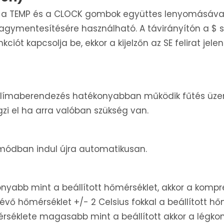
 a TEMP és a CLOCK gombok együttes lenyomásával
 fagymentesítésére használható. A távirányítón a $
ót kapcsolja be, ekkor a kijelzőn az SE felirat jel
a klímaberendezés hatékonyabban működik fűtés üze
zi el ha arra valóban szükség van.
módban indul újra automatikusan.
abb mint a beállított hőmérséklet, akkor a kompress
lévő hőmérséklet +/- 2 Celsius fokkal a beállított hő
mérséklete magasabb mint a beállított akkor a légk