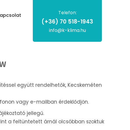
Telefon:
apcsolat
(+36) 70 518-1943
info@k-klima.hu
kW
pítéssel együtt rendelhetők, Kecskeméten
efonon vagy e-mailban érdeklődjön.
ájékoztató jellegű.
int a feltüntetett árnál olcsóbban szoktuk