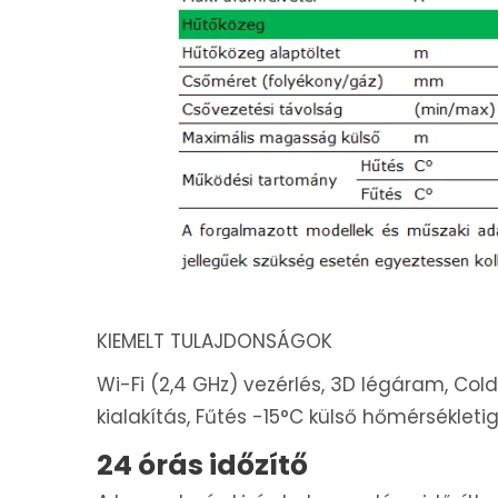
KIEMELT TULAJDONSÁGOK
Wi-Fi (2,4 GHz) vezérlés, 3D légáram, Col
kialakítás, Fűtés -15°C külső hőmérsékleti
24 órás időzítő