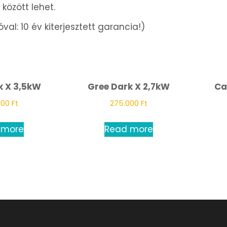
 között lehet.
óval: 10 év kiterjesztett garancia!)
k X 3,5kW
Gree Dark X 2,7kW
Ca
000
Ft
275.000
Ft
 more
Read more