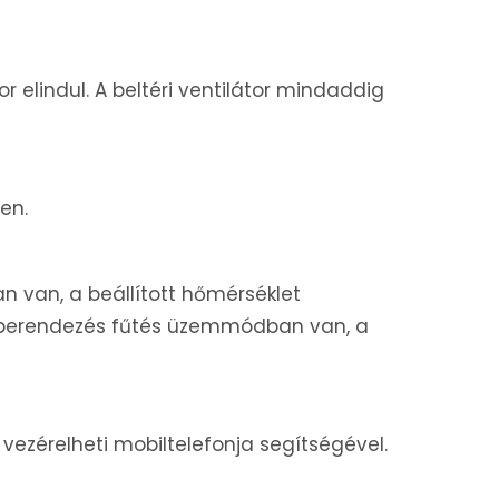
 elindul. A beltéri ventilátor mindaddig
en.
 van, a beállított hőmérséklet
Ha a berendezés fűtés üzemmódban van, a
ezérelheti mobiltelefonja segítségével.