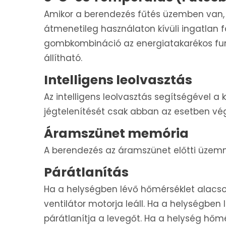
Amikor a berendezés fűtés üzemben van,
átmenetileg használaton kívüli ingatlan
gombkombináció az energiatakarékos funkci
állítható.
Intelligens leolvasztás
Az intelligens leolvasztás segítségével 
jégtelenítését csak abban az esetben vég
Áramszünet memória
A berendezés az áramszünet előtti üzem
Párátlanítás
Ha a helységben lévő hőmérséklet alacsony
ventilátor motorja leáll. Ha a helységben 
párátlanítja a levegőt. Ha a helység hő