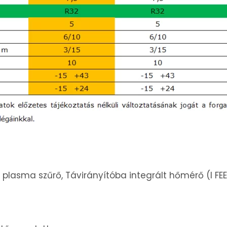
d plasma szűrő, Távirányítóba integrált hőmérő (I FE
g