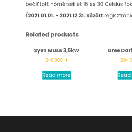
beállított hőmérséklet 16 és 30 Celsius fok
(
2021.01.01. – 2021.12.31. között
regisztráci
Related products
Syen Muse 3,5kW
Gree Dar
246.000
Ft
294.
Read more
Read