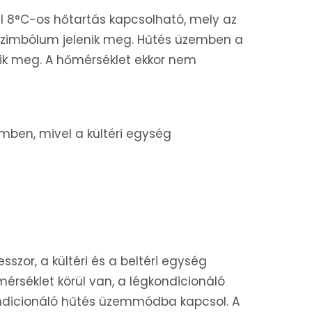
 8°C-os hőtartás kapcsolható, mely az
 szimbólum jelenik meg. Hűtés üzemben a
enik meg. A hőmérséklet ekkor nem
mben, mivel a kültéri egység
zor, a kültéri és a beltéri egység
mérséklet körül van, a légkondicionáló
ondicionáló hűtés üzemmódba kapcsol. A