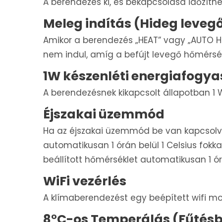
A berendezés ki, és bekapcsolása időzíth
Meleg indítás (Hideg levegő
Amikor a berendezés „HEAT” vagy „AUTO HE
nem indul, amíg a befújt levegő hőmérsé
1W készenléti energiafogya
A berendezésnek kikapcsolt állapotban 1 
Éjszakai üzemmód
Ha az éjszakai üzemmód be van kapcsolv
automatikusan 1 órán belül 1 Celsius fokk
beállított hőmérséklet automatikusan 1 órán
WiFi vezérlés
A klímaberendezést egy beépített wifi mo
8°C-os Temperálás (Fűtés