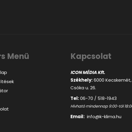
rs Menü
Kapcsolat
lap
ICON MÉDIA Kft.
Székhely:
6000 Kecskemét,
ítések
Csóka u. 26.
átor
Tel:
06-70 / 518-1943
Hívható mindennap 9:00-tól 18:0
olat
Email:
info@k-klima.hu