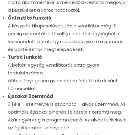
indító áram mértéke is mérséklődik, ezáltal megóvja
a készüléket a káros hatásoktól.
Öntisztító funkció
A készülék kikapcsolása után a ventilátor még 10
percig üzemel és eltávolítja a beltéri egységből a
lecsapódott párát, így megakadályozza a gombák
és baktériumok megtelepedését.
Turbó funkció
A beltéri egység ventilátorát extra gyors
fordulatszámra
állítva lényegesen gyorsabban érhető el a kívánt
hőmérséklet.
Éjszakai üzemmód
3 féle – személyre is szabható – alvás üzemmód. Az
optimális éjszakai pihenés feltételeit teremti meg.
Akár egyénileg is programozható. Az alvás funkcióval
az éjjeli komfort könnyedén