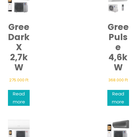
Gree
Gree
Dark
Puls
X
e
2,7k
4,6k
W
W
275.000
Ft
368.000
Ft
Read
Read
more
more