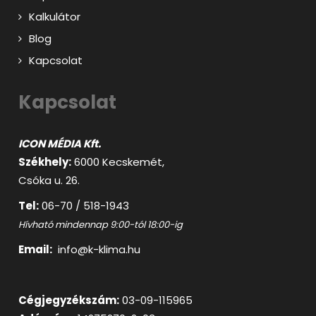
Kalkulátor
Blog
Kapcsolat
Kapcsolat
ICON MÉDIA Kft.
Székhely:
6000 Kecskemét,
Csóka u. 26.
Tel:
06-70 / 518-1943
Hívható mindennap 9:00-tól 18:00-ig
Email:
info@k-klima.hu
Cégjegyzékszám:
03-09-115965