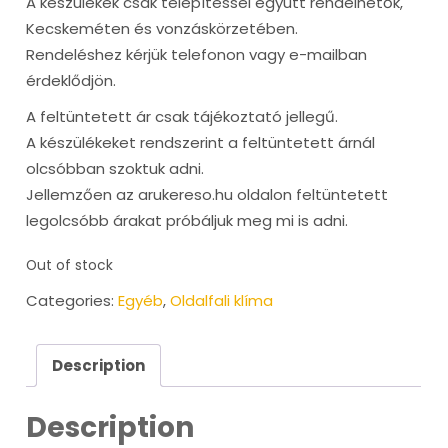
A készülékek csak telepítéssel együtt rendelhetők,
Kecskeméten és vonzáskörzetében.
Rendeléshez kérjük telefonon vagy e-mailban
érdeklődjön.
A feltüntetett ár csak tájékoztató jellegű.
A készülékeket rendszerint a feltüntetett árnál
olcsóbban szoktuk adni.
Jellemzően az arukereso.hu oldalon feltüntetett
legolcsóbb árakat próbáljuk meg mi is adni.
Out of stock
Categories:
Egyéb
,
Oldalfali klíma
Description
Description