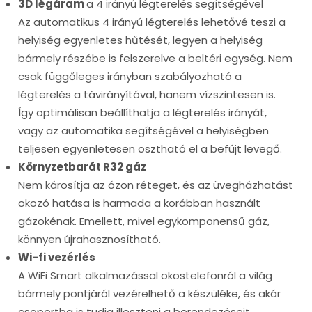
3D légáram
a 4 irányú légterelés segítségével
Az automatikus 4 irányú légterelés lehetővé teszi a
helyiség egyenletes hűtését, legyen a helyiség
bármely részébe is felszerelve a beltéri egység. Nem
csak függőleges irányban szabályozható a
légterelés a távirányítóval, hanem vízszintesen is.
Így optimálisan beállíthatja a légterelés irányát,
vagy az automatika segítségével a helyiségben
teljesen egyenletesen osztható el a befújt levegő.
Környzetbarát R32 gáz
Nem károsítja az ózon réteget, és az üvegházhatást
okozó hatása is harmada a korábban használt
gázokénak. Emellett, mivel egykomponensű gáz,
könnyen újrahasznosítható.
Wi-fi vezérlés
A WiFi Smart alkalmazással okostelefonról a világ
bármely pontjáról vezérelhető a készüléke, és akár
csoportba is tudja illeszteni a berendezéseit.