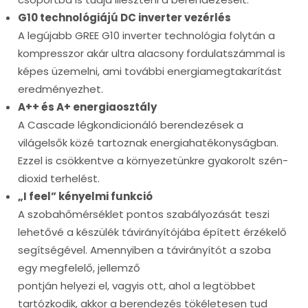
G10 technológiájú DC inverter vezérlés
A legújabb GREE G10 inverter technológia folytán a
kompresszor akár ultra alacsony fordulatszámmal is
képes üzemelni, ami további energiamegtakarítást
eredményezhet.
A++ és A+ energiaosztály
A Cascade légkondicionáló berendezések a
világelsők közé tartoznak energiahatékonyságban.
Ezzel is csökkentve a környezetünkre gyakorolt szén-
dioxid terhelést.
„I feel” kényelmi funkció
A szobahőmérséklet pontos szabályozását teszi
lehetővé a készülék távirányítójába épített érzékelő
segítségével. Amennyiben a távirányítót a szoba
egy megfelelő, jellemző
pontján helyezi el, vagyis ott, ahol a legtöbbet
tartózkodik, akkor a berendezés tökéletesen tud