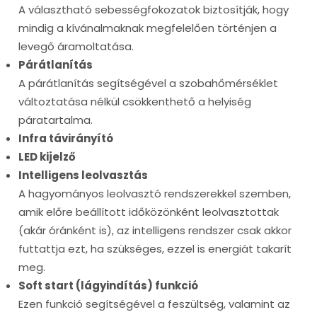
A választható sebességfokozatok biztosítják, hogy
mindig a kívánalmaknak megfelelően történjen a
levegő áramoltatása.
Párátlanítás
A párátlanítás segítségével a szobahőmérséklet
változtatása nélkül csökkenthető a helyiség
páratartalma.
Infra távirányító
LED kijelző
Intelligens leolvasztás
A hagyományos leolvasztó rendszerekkel szemben,
amik előre beállított időközönként leolvasztottak
(akár óránként is), az intelligens rendszer csak akkor
futtattja ezt, ha szükséges, ezzel is energiát takarít
meg.
Soft start (lágyindítás) funkció
Ezen funkció segítségével a feszültség, valamint az