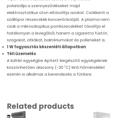
polarizálja a szennyeződéseket majd
elektrosztatikus úton eltávolítja azokat. Csökkenti a
szállópor részecskék koncentrációját. A plazma nem
csak a mikroszkopikus porrészecskéket távolítja el
hatékonyan a levegőből, hanem a cigaretta füstöt,
szagokat, atkákat, baktériumokat és polleneket is.
1 W fogyasztás készenléti állapotban
Téli üzemelés
A kültéri egységbe épített kiegészítő egységeknek
köszönhetően alacsony (-20 ˚C) kinti hőmérséklet
esetén is alkalmas a berendezés a fűtésre.
Related products