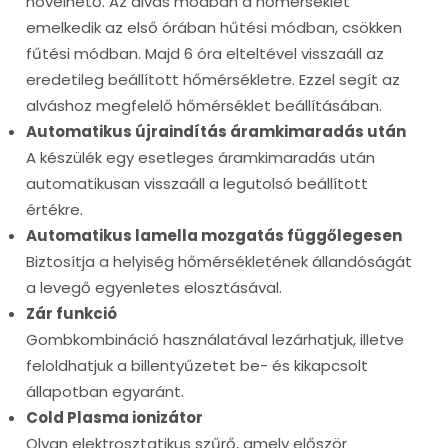
növelhető. Az alvás módban a hőmérséklet
emelkedik az első órában hűtési módban, csökken
fűtési módban. Majd 6 óra elteltével visszaáll az
eredetileg beállított hőmérsékletre. Ezzel segít az
alváshoz megfelelő hőmérséklet beállításában.
Automatikus újraindítás áramkimaradás után
A készülék egy esetleges áramkimaradás után
automatikusan visszaáll a legutolsó beállított
értékre.
Automatikus lamella mozgatás függőlegesen
Biztosítja a helyiség hőmérsékletének állandóságát
a levegő egyenletes elosztásával.
Zár funkció
Gombkombináció használatával lezárhatjuk, illetve
feloldhatjuk a billentyűzetet be- és kikapcsolt
állapotban egyaránt.
Cold Plasma ionizátor
Olyan elektrosztatikus szűrő, amely először