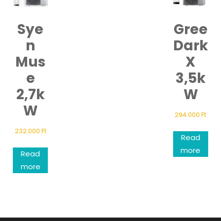
Sye
Gree
n
Dark
Mus
X
e
3,5k
2,7k
W
W
294.000
Ft
232.000
Ft
Read
more
Read
more