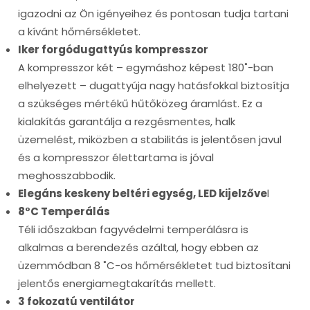
igazodni az Ön igényeihez és pontosan tudja tartani
a kívánt hőmérsékletet.
Iker forgódugattyús kompresszor
A kompresszor két – egymáshoz képest 180˚-ban
elhelyezett – dugattyúja nagy hatásfokkal biztosítja
a szükséges mértékű hűtőközeg áramlást. Ez a
kialakítás garantálja a rezgésmentes, halk
üzemelést, miközben a stabilitás is jelentősen javul
és a kompresszor élettartama is jóval
meghosszabbodik.
Elegáns keskeny beltéri egység, LED kijelzőve
l
8°C Temperálás
Téli időszakban fagyvédelmi temperálásra is
alkalmas a berendezés azáltal, hogy ebben az
üzemmódban 8 ˚C-os hőmérsékletet tud biztosítani
jelentős energiamegtakarítás mellett.
3 fokozatú ventilátor