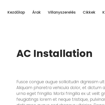
Kezdőlap
Árak
Villanyszerelés
Cikkek
K
AC Installation
Fusce congue augue sollicitudin dignissim ultr
Aliquam pharetra vehicula dolor, et dictum a
urna eget fringilla. Morbi fringilla ex ut vel
feugiatings lorem et neque tristique, pulvinar