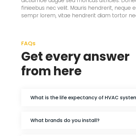
dictiumoe augue sed rhoncus ultricies. Donec
finieebus nec velit. Mauris hendrerit, neque 
sempr lorem, vitae hendrerit diam tortor nec
FAQs
Get every answer
from here
What is the life expectancy of HVAC syste
What brands do you install?