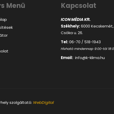
rs Menü
Kapcsolat
őlap
ICON MÉDIA Kft.
Székhely:
6000 Kecskemét,
ítések
Csóka u. 26.
látor
Tel:
06-70 / 518-1943
Hívható mindennap 9:00-tól 18:
olat
Email:
info@k-klima.hu
ly szolgáltató:
WebDigital