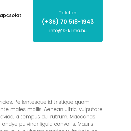
Telefon:
apcsolat
(+36) 70 518-1943
info@k-klima.hu
icies. Pellentesque id tristique quam.
nte males mollis. Aenean ultrici vulputate
it gravida, a tempus dui rutrum. Maecenas
 andye pulvinar ligula convallis. Mauris