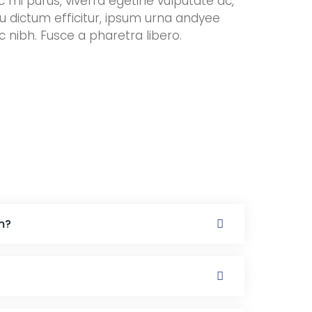
 mi purus, viverra egetine vulputate ac,
eu dictum efficitur, ipsum urna andyee
 nibh. Fusce a pharetra libero.
m?