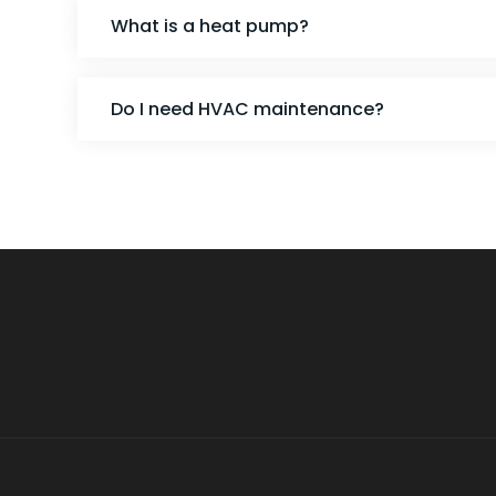
What is a heat pump?
Do I need HVAC maintenance?