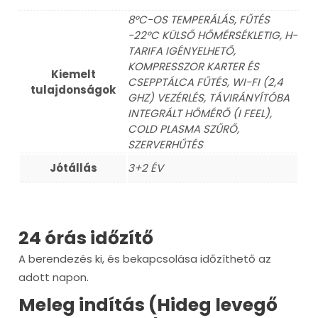
8°C-OS TEMPERÁLÁS, FŰTÉS
-22°C KÜLSŐ HŐMÉRSÉKLETIG, H-
TARIFA IGÉNYELHETŐ,
KOMPRESSZOR KARTER ÉS
Kiemelt
CSEPPTÁLCA FŰTÉS, WI-FI (2,4
tulajdonságok
GHZ) VEZÉRLÉS, TÁVIRÁNYÍTÓBA
INTEGRÁLT HŐMÉRŐ (I FEEL),
COLD PLASMA SZŰRŐ,
SZERVERHŰTÉS
Jótállás
3+2 ÉV
24 órás időzítő
A berendezés ki, és bekapcsolása időzíthető az
adott napon.
Meleg indítás (Hideg levegő