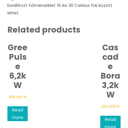
beállított hőmérséklet 16 és 30 Celsius fok között
lehet.
Related products
Gree
Cas
Puls
cad
e
e
6,2k
Bora
W
3,2k
W
455.000
Ft
206.000
Ft
Read
more
Read
more