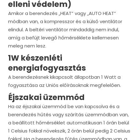
elleni védelem)
Amikor a berendezés „HEAT” vagy „AUTO HEAT”
módban van, a kompresszor és a külső ventilátor
elindul. A beltéri ventilátor mindaddig nem indul,
amíg a befújt levegő hőmérséklete kellemesen
meleg nem lesz.
1W készenléti
energiafogyasztás
A berendezésnek kikapcsolt állapotban 1 Watt a
fogyasztása az Uniós előírásoknak megfelelően.
Éjszakai üzemmód
Ha az éjszakai üzemmód be van kapcsolva és a
berendezés hűtés vagy szárítás üzemmódban van,
a beállított hőmérséklet automatikusan 1 órán belül
1 Celsius fokkal növekszik, 2 órán belül pedig 2 Celsius
fokkal. Ha a berendezés fűtés üzemmódban van, a