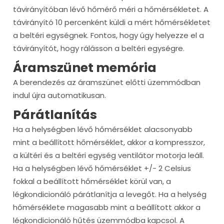
távirányítóban lévő hőmérő méri a hőmérsékletet. A
távirányító 10 percenként küldi a mért hőmérsékletet
a beltéri egységnek. Fontos, hogy úgy helyezze el a
távirányítót, hogy rálásson a beltéri egységre.
Áramszünet memória
A berendezés az áramszünet előtti üzemmódban
indul újra automatikusan.
Párátlanítás
Ha a helységben lévő hőmérséklet alacsonyabb
mint a beállított hőmérséklet, akkor a kompresszor,
a kültéri és a beltéri egység ventilátor motorja leáll.
Ha a helységben lévő hőmérséklet +/- 2 Celsius
fokkal a beállított hőmérséklet körül van, a
légkondicionáló párátlanítja a levegőt. Ha a helység
hőmérséklete magasabb mint a beállított akkor a
légkondicionáló hűtés üzemmódba kapcsol. A