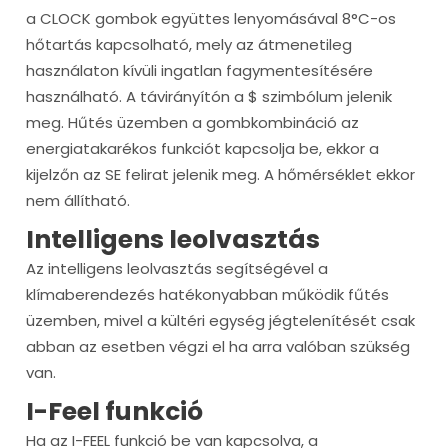
a CLOCK gombok együttes lenyomásával 8°C-os
hőtartás kapcsolható, mely az átmenetileg
használaton kívüli ingatlan fagymentesítésére
használható. A távirányítón a $ szimbólum jelenik
meg. Hűtés üzemben a gombkombináció az
energiatakarékos funkciót kapcsolja be, ekkor a
kijelzőn az SE felirat jelenik meg. A hőmérséklet ekkor
nem állítható.
Intelligens leolvasztás
Az intelligens leolvasztás segítségével a
klímaberendezés hatékonyabban működik fűtés
üzemben, mivel a kültéri egység jégtelenítését csak
abban az esetben végzi el ha arra valóban szükség
van.
I-Feel funkció
Ha az I-FEEL funkció be van kapcsolva, a