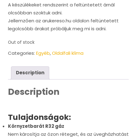
A készülékeket rendszerint a feltüntetett árnál
olcsóbban szoktuk adni.
Jellemzően az arukereso.hu oldalon feltüntetett
legolcsóbb árakat próbáljuk meg mi is adni.
Out of stock
Categories:
Egyéb
,
Oldalfali klíma
Description
Description
Tulajdonságok:
Környzetbarát R32 gáz
Nem károsítja az ózon réteget, és az üvegházhatást