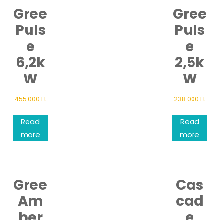
Gree
Gree
Puls
Puls
e
e
6,2k
2,5k
W
W
455.000
Ft
238.000
Ft
Read
Read
more
more
Gree
Cas
Am
cad
ber
e