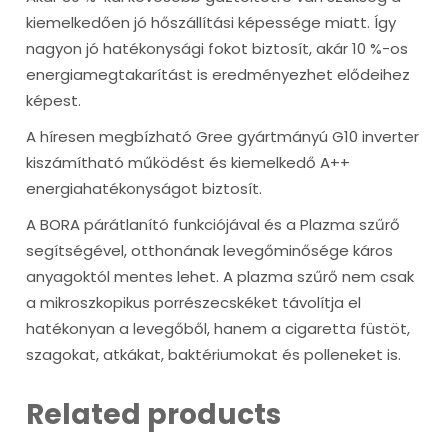
kiemelkedően jó hőszállítási képessége miatt. Így
nagyon jó hatékonysági fokot biztosít, akár 10 %-os
energiamegtakarítást is eredményezhet elődeihez
képest.
A híresen megbízható Gree gyártmányú G10 inverter
kiszámítható működést és kiemelkedő A++
energiahatékonyságot biztosít.
A BORA párátlanító funkciójával és a Plazma szűrő
segítségével, otthonának levegőminősége káros
anyagoktól mentes lehet. A plazma szűrő nem csak
a mikroszkopikus porrészecskéket távolítja el
hatékonyan a levegőből, hanem a cigaretta füstöt,
szagokat, atkákat, baktériumokat és polleneket is.
Related products