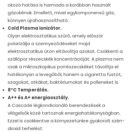
okozó hatása is harmada a korábban használt
gázokénak. Emellett, mivel egykomponensű gáz,
könnyen újrahasznosítható.
Cold Plasma ionizátor.
Olyan elektrosztatikus szűrő, amely először
polarizálja a szennyeződéseket majd
elektrosztatikus úton eltávolítja azokat. Csökkenti a
szállópor részecskék koncentrációját. A plazma nem
csak a mikroszkopikus porrészecskéket távolítja el
hatékonyan a levegőből, hanem a cigaretta füstöt,
szagokat, atkákat, baktériumokat és polleneket is.
8°C Temperálás.
A++ és A+ energiaosztály.
A Cascade légkondicionáló berendezések a
világelsők közé tartoznak energiahatékonyságban.
Ezzel is csökkentve a környezetünkre gyakorolt szén-
dioxid terhelést.