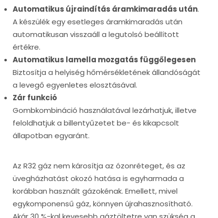
Automatikus újraindítás áramkimaradás után
.
A készülék egy esetleges áramkimaradás után
automatikusan visszaáll a legutolsó beállított
értékre.
Automatikus lamella mozgatás függőlegesen
Biztosítja a helyiség hőmérsékletének állandóságát
a levegő egyenletes elosztásával.
Zár funkció
Gombkombináció használatával lezárhatjuk, illetve
feloldhatjuk a billentyűzetet be- és kikapcsolt
állapotban egyaránt.
Az R32 gáz nem károsítja az ózonréteget, és az
üvegházhatást okozó hatása is egyharmada a
korábban használt gázokénak. Emellett, mivel
egykomponensű gáz, könnyen újrahasznosítható.
Akár 30 %-kal kevesebb gáztöltetre van szükség a