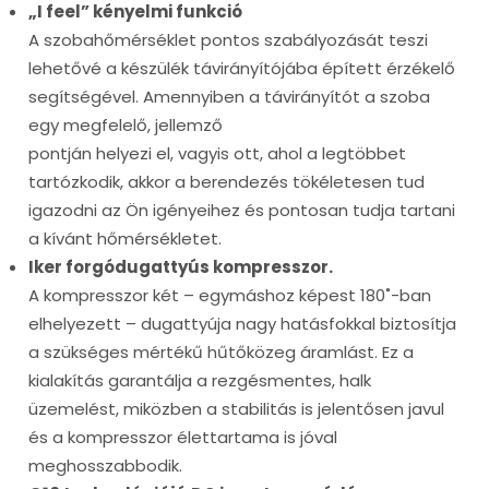
„I feel” kényelmi funkció
A szobahőmérséklet pontos szabályozását teszi
lehetővé a készülék távirányítójába épített érzékelő
segítségével. Amennyiben a távirányítót a szoba
egy megfelelő, jellemző
pontján helyezi el, vagyis ott, ahol a legtöbbet
tartózkodik, akkor a berendezés tökéletesen tud
igazodni az Ön igényeihez és pontosan tudja tartani
a kívánt hőmérsékletet.
Iker forgódugattyús kompresszor.
A kompresszor két – egymáshoz képest 180˚-ban
elhelyezett – dugattyúja nagy hatásfokkal biztosítja
a szükséges mértékű hűtőközeg áramlást. Ez a
kialakítás garantálja a rezgésmentes, halk
üzemelést, miközben a stabilitás is jelentősen javul
és a kompresszor élettartama is jóval
meghosszabbodik.