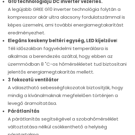
G10 technológiájú DC inverter vezérlés.
A legújabb GREE G10 inverter technológia folytán a
kompresszor akár ultra alacsony fordulatszámmal is
képes üzemelni, ami további energiamegtakarítást
eredményezhet.
Elegáns keskeny beltéri egység, LED kijelzőve
l
Téli időszakban fagyvédelmi temperálásra is
alkalmas a berendezés azáltal, hogy ebben az
üzemmódban 8 ˚C-os hőmérsékletet tud biztosítani
jelentős energiamegtakarítás mellett.
3 fokozatú ventilátor
A választható sebességfokozatok biztosítják, hogy
mindig a kívánalmaknak megfelelően történjen a
levegő áramoltatása.
Párátlanítás
A párátlanítás segítségével a szobahőmérséklet
változtatása nélkül csökkenthető a helyiség
páratartalma.