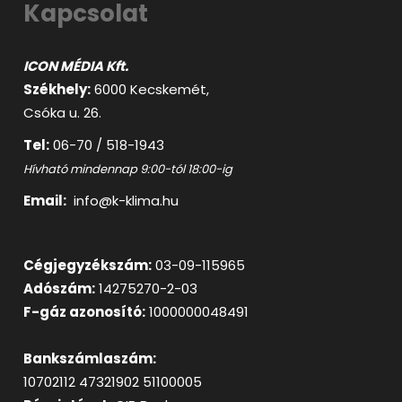
Kapcsolat
ICON MÉDIA Kft.
Székhely:
6000 Kecskemét,
Csóka u. 26.
Tel:
06-70 / 518-1943
Hívható mindennap 9:00-tól 18:00-ig
Email:
info@k-klima.hu
Cégjegyzékszám:
03-09-115965
Adószám:
14275270-2-03
F-gáz azonosító:
1000000048491
Bankszámlaszám:
10702112 47321902 51100005