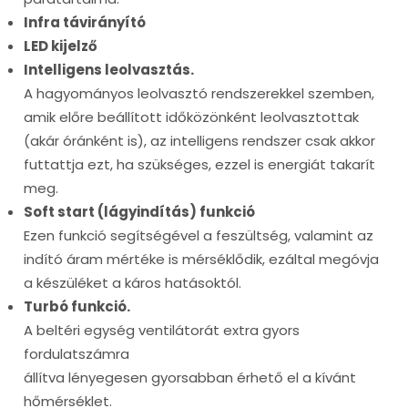
Infra távirányító
LED kijelző
Intelligens leolvasztás.
A hagyományos leolvasztó rendszerekkel szemben,
amik előre beállított időközönként leolvasztottak
(akár óránként is), az intelligens rendszer csak akkor
futtattja ezt, ha szükséges, ezzel is energiát takarít
meg.
Soft start (lágyindítás) funkció
Ezen funkció segítségével a feszültség, valamint az
indító áram mértéke is mérséklődik, ezáltal megóvja
a készüléket a káros hatásoktól.
Turbó funkció.
A beltéri egység ventilátorát extra gyors
fordulatszámra
állítva lényegesen gyorsabban érhető el a kívánt
hőmérséklet.