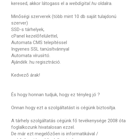
keresed, akkor látogass el a
webdigital.hu
oldalra.
Minőségi szerverek (több mint 10 db saját tulajdonú
szerver)
SSD-s tárhelyek,
cPanel kezelőfelülettel,
Automata CMS telepítéssel
Ingyenes SSL tanúsítvánnyal
Automata vírusírtó.
Ajándék .hu regisztráció.
Kedvező árak!
És hogy honnan tudjuk, hogy ez tényleg jó ?
Onnan hogy ezt a szolgáltatást is cégünk biztosítja.
A tárhely szolgáltatás cégünk fő tevékenysége 2008 óta
foglalkozunk hivatalosan ezzel.
De már ezt megelőzően is informatikával /