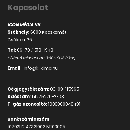
Kapcsolat
ICON MÉDIA Kft.
Székhely:
6000 Kecskemét,
Csóka u. 26.
Tel:
06-70 / 518-1943
Hívható mindennap 9:00-tól 18:00-ig
Email:
info@k-klima.hu
Cégjegyzékszám:
03-09-115965
Adószám:
14275270-2-03
F-gáz azonosító:
1000000048491
Bankszámlaszám:
10702112 47321902 51100005