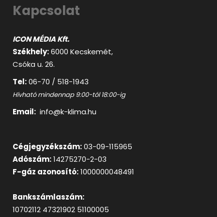
Kapcsolat
ICON MÉDIA Kft.
Székhely:
6000 Kecskemét,
Csóka u. 26.
Tel:
06-70 / 518-1943
Hívható mindennap 9:00-tól 18:00-ig
Email:
info@k-klima.hu
Cégjegyzékszám:
03-09-115965
Adószám:
14275270-2-03
F-gáz azonosító:
1000000048491
Bankszámlaszám:
10702112 47321902 51100005