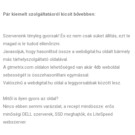
Pár kiemelt szolgáltatásról kicsit bővebben:
Szervereink tényleg gyorsak! És ez nem csak süket állítás, ezt te
magad is le tudod ellenőrizni.
Javasoljuk, hogy hasonlítsd össze a webdigital.hu oldalt bármely
más tárhelyszolgáltató oldalával.
A gtmetrix.com oldalon lehetőséged van akár 4db weboldal
sebességét is összehasonlítani egymással.
Valószínű a webdigital.hu oldal a leggyorsabbak között lesz.
Mitől is ilyen gyors az oldal?
Nincs ebben semmi varázslat, a recept mindössze: erős
minőségi DELL szerverek, SSD meghajtók, és LiteSpeed
webszerver.