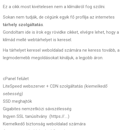
Ez a cikk most kivételesen nem a klímákról fog szólni.
Sokan nem tudják, de cégünk egyik fő profilja az internetes
tárhely szolgáltatás
.
Gondoltam ide is írok egy rövidke cikket, elvégre lehet, hogy a
klímád mellé webtárhelyet is keresel.
Ha tárhelyet keresel weboldalad számára ne keress tovább, a
legmodernebb megoldásokat kínáljuk, a legjobb áron.
cPanel felület
LiteSpeed webszerver + CDN szolgáltatás
(kiemelkedő
sebesség)
SSD meghajtók
Gigabites nemzetközi sávszélesség
Ingyen SSL tanúsítvány (https://….)
Kiemelkedő biztonság weboldalad számára