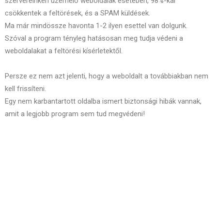
szervereinken üzemelő weboldalak esetében, 98%-kal
csökkentek a feltörések, és a SPAM küldések.
Ma már mindössze havonta 1-2 ilyen esettel van dolgunk.
Szóval a program tényleg hatásosan meg tudja védeni a
weboldalakat a feltörési kísérletektől.
Persze ez nem azt jelenti, hogy a weboldalt a továbbiakban nem
kell frissíteni.
Egy nem karbantartott oldalba ismert biztonsági hibák vannak,
amit a legjobb program sem tud megvédeni!