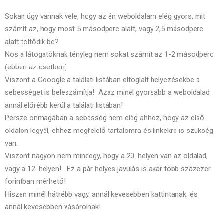
Sokan úgy vannak vele, hogy az én weboldalam elég gyors, mit
számít az, hogy most 5 másodperc alatt, vagy 2,5 másodperc
alatt töltődik be?
Nos a látogatóknak tényleg nem sokat számít az 1-2 másodperc
(ebben az esetben)
Viszont a Gooogle a találati listában elfoglalt helyezésekbe a
sebességet is beleszámítja! Azaz minél gyorsabb a weboldalad
annál előrébb kerül a találati listában!
Persze önmagában a sebesség nem elég ahhoz, hogy az első
oldalon legyél, ehhez megfelelő tartalomra és linkekre is szükség
van.
Viszont nagyon nem mindegy, hogy a 20. helyen van az oldalad,
vagy a 12. helyen! Ez a pár helyes javulás is akár több százezer
forintban mérhető!
Hiszen minél hátrébb vagy, annál kevesebben kattintanak, és
annál kevesebben vásárolnak!