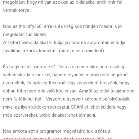
megoldást, hogy mi van azokkal az oldalakkal amik már fel
vannak törve.
Nos az Imunify360 erre is és még sok minden másra is jó
megoldást tud kínálni.
A feltört weboldalakat ki tudja javítani, és automatán el tudja
távolítani a káros kódokat. (persze nem mindent)
És hogy miért fontos ez? Nos a szerverünkre nem csak új
weboldalak kerülnek fel, hanem olyanok is amik más cégeknél
üzemeltek, és sok esetben már úgy kerülnek át hozzánk, hogy
abban több nem oda való kód is van, Amiről az oldal tulajdonosa
nem feltétlenül tud. Viszont a szervert károsan befolyásolják,
mivel az ilyen kódokon keresztül, SPAM et lehet küldeni, vagy
más szervereket, weboldalakat lehet támadni.
Nos amióta ezt a programot megvásároltuk, azóta a