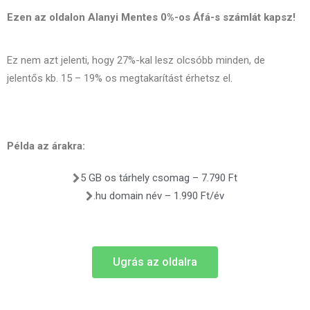
Ezen az oldalon Alanyi Mentes 0%-os Áfá-s számlát kapsz!
Ez nem azt jelenti, hogy 27%-kal lesz olcsóbb minden, de
jelentős kb. 15 – 19% os megtakarítást érhetsz el.
Példa az árakra:
5 GB os tárhely csomag – 7.790 Ft
.hu domain név – 1.990 Ft/év
Ugrás az oldalra