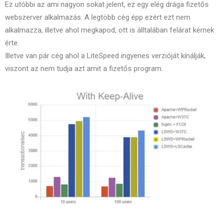
Ez utóbbi az ami nagyon sokat jelent, ez egy elég drága fizetős
webszerver alkalmazás. A legtöbb cég épp ezért ezt nem
alkalmazza, illetve ahol megkapod, ott is álltalában felárat kérnek
érte.
Illetve van pár cég ahol a LiteSpeed ingyenes verzióját kínálják,
viszont az nem tudja azt amit a fizetős program.