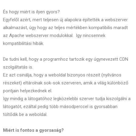
És hogy miért is ilyen gyors?
Egyfelől azért, mert teljesen új alapokra építették a webszerver
alkalmazást, úgy hogy az teljes mértékben kompatibilis maradt
az Apache webszerver modulokkal. Igy nincsennek
kompatibilitási hibák.
De tudni kell, hogy a programhoz tartozik egy úgynevezett CDN
szolgáltatás is.
Ez azt csinálja, hogy a weboldal bizonyos részeit (nyilvános
részeket) eltárolnak sok-sok szerveren, amik a világ különböző
pontjain helyezkednek el.
Igy mindig a látogatóhoz legközelebbi szerver tudja kiszolgálni a
látogatót, ezáltal pedig több másodperccel is gyorsabban
töltődik be a weboldal.
Miért is fontos a gyorsaság?