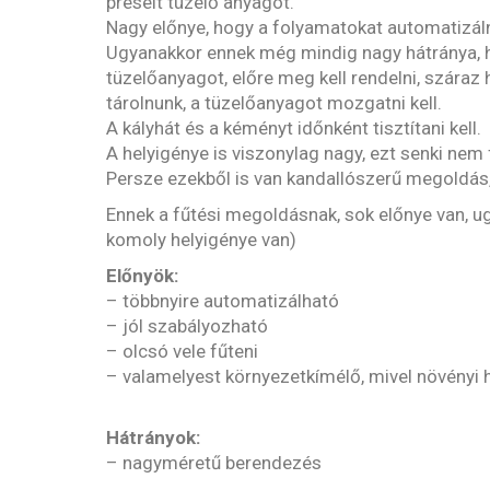
préselt tüzelő anyagot.
Nagy előnye, hogy a folyamatokat automatizáln
Ugyanakkor ennek még mindig nagy hátránya, 
tüzelőanyagot, előre meg kell rendelni, száraz h
tárolnunk, a tüzelőanyagot mozgatni kell.
A kályhát és a kéményt időnként tisztítani kell.
A helyigénye is viszonylag nagy, ezt senki nem
Persze ezekből is van kandallószerű megoldás,
Ennek a fűtési megoldásnak, sok előnye van, ugy
komoly helyigénye van)
Előnyök:
– többnyire automatizálható
– jól szabályozható
– olcsó vele fűteni
– valamelyest környezetkímélő, mivel növényi h
Hátrányok:
– nagyméretű berendezés