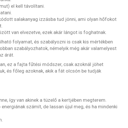
ut) el kell távolítani.
atani.
kódott salakanyag izzásba tud jönni, ami olyan hőfokot
t.
zött van elvezetve, ezek akár lángot is foghatnak.
ható folyamat, és szabályozni is csak kis mértékben
 jobban szabályozhatok, némelyik még akár valamelyest
z árát.
n, ez a fajta fűtési módszer, csak azoknál jöhet
uk, és főleg azoknak, akik a fát olcsón be tudják
benne, így van akinek a tüzelő a kertjében megterem.
 energiának számít, de lassan újul meg, és ha mindenki
n.