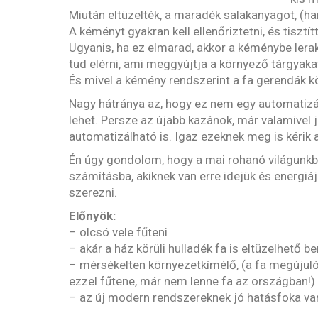
Miután eltüzelték, a maradék salakanyagot, (ham
A kéményt gyakran kell ellenőriztetni, és tisztítt
Ugyanis, ha ez elmarad, akkor a kéménybe lera
tud elérni, ami meggyújtja a környező tárgyaka
És mivel a kémény rendszerint a fa gerendák kö
Nagy hátránya az, hogy ez nem egy automatizál
lehet. Persze az újabb kazánok, már valamivel
automatizálható is. Igaz ezeknek meg is kérik a
Én úgy gondolom, hogy a mai rohanó világunkba
számításba, akiknek van erre idejük és energiáj
szerezni.
Előnyök:
– olcsó vele fűteni
– akár a ház körüli hulladék fa is eltüzelhető 
– mérsékelten környezetkímélő, (a fa megújuló
ezzel fűtene, már nem lenne fa az országban!)
– az új modern rendszereknek jó hatásfoka va