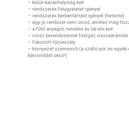
– külön kazánhelyiség kell
– rendszeres felügyeletet igényel.
– rendszeres karbantartást igényel (hetente)
– egy jó rendszer nem olcsó, amihez még hozz
– a fűtő anyagot, rendelni és tárolni kell
– rossz berendezésnél füstgáz visszaáramlás é
– fokozott tűzveszély
– környezet szennyező (a szálló por, és egy
károsodást okoz!)