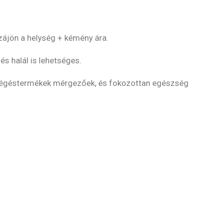
ájön a helység + kémény ára.
s halál is lehetséges.
éb égéstermékek mérgezőek, és fokozottan egészség