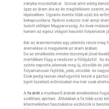
irányba mozdultak el. Szóval amit eddig benzi
Igaz az áram ára az én megítélésem szerint, en
lépésekben. Ugyanis évente több száz kis erőm
bekapcsolásra. Nyáron sokszor már annyi áram
tudott előlépni Magyarország. Az évek múlásá
hanem az egész világon hasonló folyamatok j
Bár az áramtermelés egy jelentős része még fö
áremelése is megjelenik az áram árában.
De az emelkedés minden bizonnyal jóval kisebb l
mértékben függ a rendszer a földgáztól. Az éve
szinte naponta jelennek meg új, olcsóbb és jo
folyamatosan fejlődik, jobb, olcsóbb és nagy
Ezek pedig lassan okafogyottá teszik a gáztüz
lignit tüzelésű erőműveket ma már csak elvétve
A
fa árát
a munkaerő árának emelkedése fogja em
szállítani, aprítani. Álltalában a fa több száz k
kitermeléshez használatos eszközök is benzin