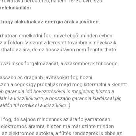
y rövidtávú befektetés, hanem 15-30 évre szól.
elekalkulálni
.
hogy alakulnak az energia árak a jövőben.
árhatóan emelkedni fog, mivel ebből minden évben
z a földön. Viszont a kereslet továbbra is növekszik.
artható az ára, de ez hosszútávon nem fenntartható
j készülékek forgalmazását, a szakemberek többsége
assabb és drágább javításokat fog hozni.
szen a cégek igy próbálják majd meg kitermelni a kiesett
b garancia idő bevezetésével is megjelent, hiszen a
alni a készülékekre, a hosszabb garancia kiadással jár,
időn túl romlik el a készüléke. )
nni fog, de sajnos mindennek az ára folyamatosan
z elektromos áramra, hiszen ma már szinte minden
 az elektromos autókra, a fűtés rendszerek is ebbe az