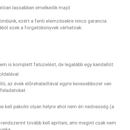
árhatóan lassabban emelkedik majd.
mbünk, ezért a fenti elemzésekre nincs garancia.
jából ezek a forgatókönyvek várhatóak.
m is komplett fatüzelést, de legalább egy kandallót.
ldalával.
lló, az évek előrehaladtával egyre kevesebbszer van
 feladatokat.
be kell pakolni olyan helyre ahol nem éri nedvesség (a
 rendszerint tovább kell aprítani, ami megint csak nem
munka.