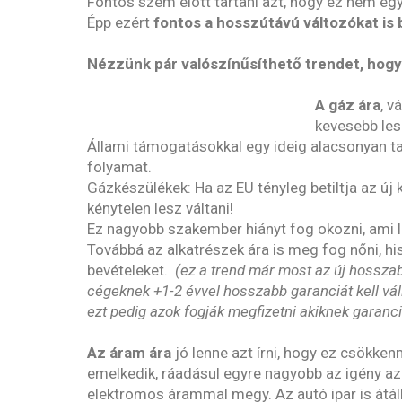
Fontos szem elött tartani azt, hogy ez nem eg
Épp ezért
fontos a hosszútávú változókat is b
Nézzünk pár valószínűsíthető trendet, hogy 
A gáz ára
, v
kevesebb les
Állami támogatásokkal egy ideig alacsonyan t
folyamat.
Gázkészülékek: Ha az EU tényleg betiltja az ú
kénytelen lesz váltani!
Ez nagyobb szakember hiányt fog okozni, ami l
Továbbá az alkatrészek ára is meg fog nőni, hi
bevételeket.
(ez a trend már most az új hosszab
cégeknek +1-2 évvel hosszabb garanciát kell váll
ezt pedig azok fogják megfizetni akiknek garancia
Az áram ára
jó lenne azt írni, hogy ez csökke
emelkedik, ráadásul egyre nagyobb az igény a
elektromos árammal megy. Az autó ipar is átáll