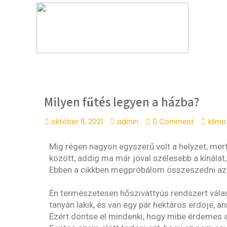
Milyen fűtés legyen a házba?
október 11, 2021
admin
0 Comment
klima
Mig régen nagyon egyszerű volt a helyzet, mert 
között, addig ma már jóval szélesebb a kínálat,
Ebben a cikkben megpróbálom összeszedni az 
Én természetesen hőszivattyús rendszert válasz
tanyán lakik, és van egy pár hektáros erdöje, a
Ezért döntse el mindenki, hogy mibe érdemes a