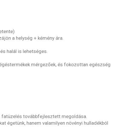
etente)
ájön a helység + kémény ára.
s halál is lehetséges.
éb égéstermékek mérgezőek, és fokozottan egészség
a fatüzelés továbbfejlesztett megoldása.
kat égetünk, hanem valamilyen növényi hulladékból