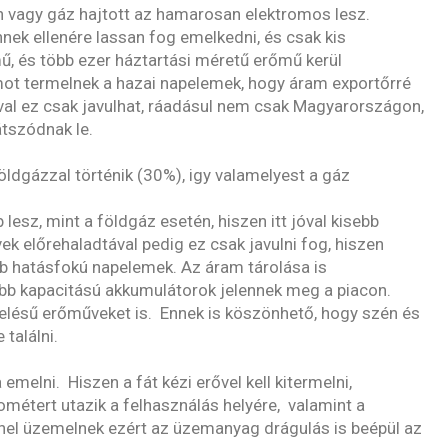
n vagy gáz hajtott az hamarosan elektromos lesz.
nek ellenére lassan fog emelkedni, és csak kis
ű, és több ezer háztartási méretű erőmű kerül
ot termelnek a hazai napelemek, hogy áram exportőrré
val ez csak javulhat, ráadásul nem csak Magyarországon,
átszódnak le.
ldgázzal történik (30%), igy valamelyest a gáz
esz, mint a földgáz esetén, hiszen itt jóval kisebb
k előrehaladtával pedig ez csak javulni fog, hiszen
bb hatásfokú napelemek. Az áram tárolása is
obb kapacitású akkumulátorok jelennek meg a piacon.
elésű erőműveket is. Ennek is köszönhető, hogy szén és
 találni.
elni. Hiszen a fát kézi erővel kell kitermelni,
ilométert utazik a felhasználás helyére, valamint a
nel üzemelnek ezért az üzemanyag drágulás is beépül az