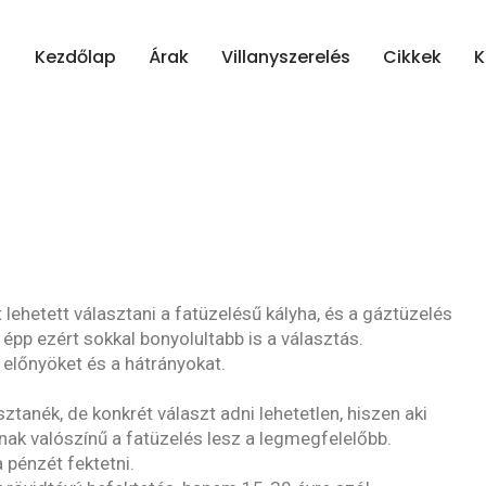
Kezdőlap
Árak
Villanyszerelés
Cikkek
K
lehetett választani a fatüzelésű kályha, és a gáztüzelés
 épp ezért sokkal bonyolultabb is a választás.
előnyöket és a hátrányokat.
tanék, de konkrét választ adni lehetetlen, hiszen aki
nnak valószínű a fatüzelés lesz a legmegfelelőbb.
 pénzét fektetni.