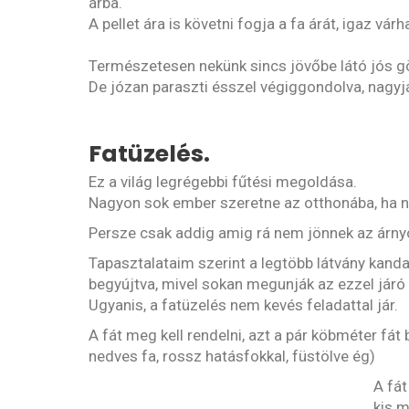
árba.
A pellet ára is követni fogja a fa árát, igaz v
Természetesen nekünk sincs jövőbe látó jós gö
De józan paraszti ésszel végiggondolva, nagy
Fatüzelés.
Ez a világ legrégebbi fűtési megoldása.
Nagyon sok ember szeretne az otthonába, ha ne
Persze csak addig amig rá nem jönnek az árnyo
Tapasztalataim szerint a legtöbb látvány kanda
begyújtva, mivel sokan megunják az ezzel járó
Ugyanis, a fatüzelés nem kevés feladattal jár.
A fát meg kell rendelni, azt a pár köbméter fát 
nedves fa, rossz hatásfokkal, füstölve ég)
A fát
kis 