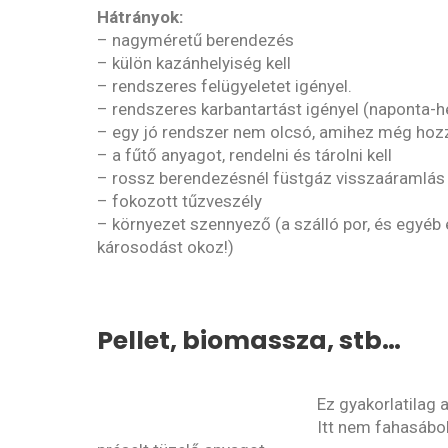
Hátrányok:
– nagyméretű berendezés
– külön kazánhelyiség kell
– rendszeres felügyeletet igényel.
– rendszeres karbantartást igényel (naponta-h
– egy jó rendszer nem olcsó, amihez még hozz
– a fűtő anyagot, rendelni és tárolni kell
– rossz berendezésnél füstgáz visszaáramlás é
– fokozott tűzveszély
– környezet szennyező (a szálló por, és egy
károsodást okoz!)
Pellet, biomassza, stb…
Ez gyakorlatilag 
Itt nem fahasábo