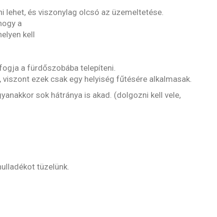
i lehet, és viszonylag olcsó az üzemeltetése.
hogy a
elyen kell
 fogja a fürdőszobába telepíteni.
 viszont ezek csak egy helyiség fűtésére alkalmasak.
anakkor sok hátránya is akad. (dolgozni kell vele,
ulladékot tüzelünk.