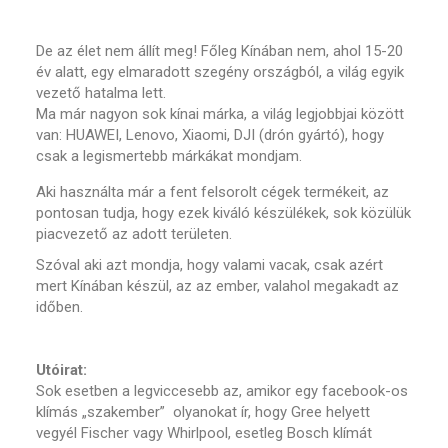
De az élet nem állít meg! Főleg Kínában nem, ahol 15-20
év alatt, egy elmaradott szegény országból, a világ egyik
vezető hatalma lett.
Ma már nagyon sok kínai márka, a világ legjobbjai között
van: HUAWEI, Lenovo, Xiaomi, DJI (drón gyártó), hogy
csak a legismertebb márkákat mondjam.
Aki használta már a fent felsorolt cégek termékeit, az
pontosan tudja, hogy ezek kiváló készülékek, sok közülük
piacvezető az adott területen.
Szóval aki azt mondja, hogy valami vacak, csak azért
mert Kínában készül, az az ember, valahol megakadt az
időben.
Utóirat:
Sok esetben a legviccesebb az, amikor egy facebook-os
klímás „szakember” olyanokat ír, hogy Gree helyett
vegyél Fischer vagy Whirlpool, esetleg Bosch klímát