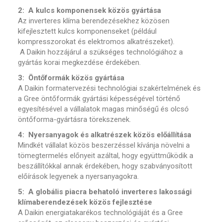
2: A kulcs komponensek közös gyártása
Az inverteres klíma berendezésekhez közösen
kifejlesztett kulcs komponenseket (például
kompresszorokat és elektromos alkatrészeket).
A Daikin hozzájárul a szükséges technológiához a
gyártás korai megkezdése érdekében.
3: Öntőformák közös gyártása
A Daikin formatervezési technológiai szakértelmének és
a Gree öntőformák gyártási képességével történő
egyesítésével a vállalatok magas minőségű és olcsó
öntőforma-gyártásra törekszenek.
4: Nyersanyagok és alkatrészek közös előállítása
Mindkét vállalat közös beszerzéssel kívánja növelni a
tömegtermelés előnyeit azáltal, hogy együttműködik a
beszállítókkal annak érdekében, hogy szabványosított
előírások legyenek a nyersanyagokra.
5: A globális piacra behatoló inverteres lakossági
klímaberendezések közös fejlesztése
A Daikin energiatakarékos technológiáját és a Gree