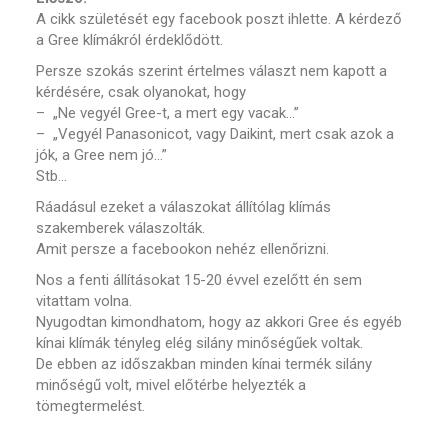
A cikk születését egy facebook poszt ihlette. A kérdező
a Gree klímákról érdeklődött.
Persze szokás szerint értelmes választ nem kapott a
kérdésére, csak olyanokat, hogy
– „Ne vegyél Gree-t, a mert egy vacak…”
– „Vegyél Panasonicot, vagy Daikint, mert csak azok a
jók, a Gree nem jó…”
Stb…
Ráadásul ezeket a válaszokat állítólag klímás
szakemberek válaszolták.
Amit persze a facebookon nehéz ellenőrizni.
Nos a fenti állításokat 15-20 évvel ezelőtt én sem
vitattam volna.
Nyugodtan kimondhatom, hogy az akkori Gree és egyéb
kínai klímák tényleg elég silány minőségűek voltak.
De ebben az időszakban minden kínai termék silány
minőségű volt, mivel előtérbe helyezték a
tömegtermelést.