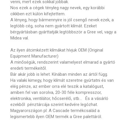
venni, mert ezek sokkal jobbak.
Nos ezek a cégek tényleg nagy nevek, egy korábbi
cikkben ezt külön kifejtettem.
A lényeg, hogy bármennyire is jól csengő nevek ezek, a
legtöbb cég, soha nem gyártott klímát. Ezeket
bérgyártásban gyárttatják legtöbbször a Gree vel, vagy a
Midea val.
Az ilyen átcimkézett klímákat hívjuk OEM (Original
Equipment Manufacturer)
A minőségük, rendszerint valamelyest elmarad a gyártó
eredeti termékeitől.
Bár akár jobb is lehet. Kínában minden az ártól függ.
Ha valaki kimegy, hogy klímát szeretne gyúrtatni és van
elég pénze, az ember orra elé teszik a katalógust,
amiben fel van sorolva, 20-30 féle kompresszor,
elektronika, ventilátor, hőcserélő, stb… És a vásárló
ezekből pénztárcája szerint kedvére legózhat.
Magyarországon pl: A Cascade termékcsalád a
legismertebb ilyen OEM termék a Gree palettáról.