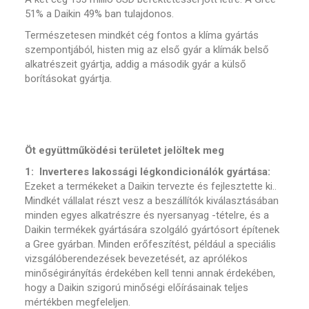
51% a Daikin 49% ban tulajdonos.
Természetesen mindkét cég fontos a klíma gyártás
szempontjából, histen mig az első gyár a klímák belső
alkatrészeit gyártja, addig a második gyár a külső
borításokat gyártja.
Öt együttműködési területet jelöltek meg
1: Inverteres lakossági légkondicionálók gyártása:
Ezeket a termékeket a Daikin tervezte és fejlesztette ki..
Mindkét vállalat részt vesz a beszállítók kiválasztásában
minden egyes alkatrészre és nyersanyag -tételre, és a
Daikin termékek gyártására szolgáló gyártósort építenek
a Gree gyárban. Minden erőfeszítést, például a speciális
vizsgálóberendezések bevezetését, az aprólékos
minőségirányítás érdekében kell tenni annak érdekében,
hogy a Daikin szigorú minőségi előírásainak teljes
mértékben megfeleljen.