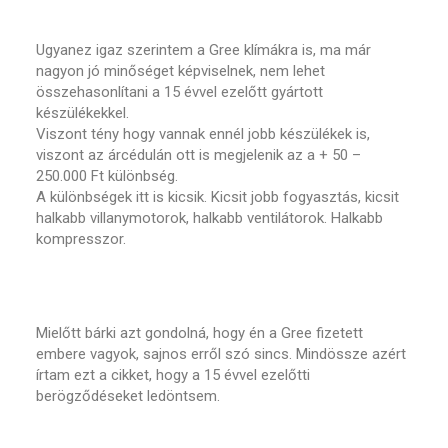
Ugyanez igaz szerintem a Gree klímákra is, ma már
nagyon jó minőséget képviselnek, nem lehet
összehasonlítani a 15 évvel ezelőtt gyártott
készülékekkel.
Viszont tény hogy vannak ennél jobb készülékek is,
viszont az árcédulán ott is megjelenik az a + 50 –
250.000 Ft különbség.
A különbségek itt is kicsik. Kicsit jobb fogyasztás, kicsit
halkabb villanymotorok, halkabb ventilátorok. Halkabb
kompresszor.
Mielőtt bárki azt gondolná, hogy én a Gree fizetett
embere vagyok, sajnos erről szó sincs. Mindössze azért
írtam ezt a cikket, hogy a 15 évvel ezelőtti
berögződéseket ledöntsem.