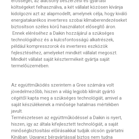
erősségét, az alacsony beszerzési és gyártási
költségeket felhasználva, a két vállalat közösen kívánja
kidolgozni azt az alapmodellt, amelynek célja, hogy kiváló
energiatakarékos inverteres szobai klímaberendezéseket
biztosítson széles körű használatot elősegítő áron.
Ennek eléréséhez a Daikin hozzájárul a szükséges
technológiához és a kulcsfontosságú alkatrészek,
például kompresszorok és inverteres eszközök
fejlesztéséhez, amelyeket mindkét vállalat megoszt.
Mindkét vállalat saját késztermékeit gyártja saját
termelőüzemében.
Az együttműködés szerintem a Gree számára volt
jövedelmezőbb, hiszen a világ legjobb klímát gyártó
cégétől kapta meg a szükséges technológiát, amivel a
saját készülékeinek a minősége hatalmas mértékben
javult.
Természetesen az együttműködéssel a Daikin is nyert,
hiszen, igy az általa kifejlesztett technológiát, a saját
minőségbiztosítási előírásaikkal tudják olcsón gyártatni
Kínában. Ugyanez bérgyártással biztos nem tudna