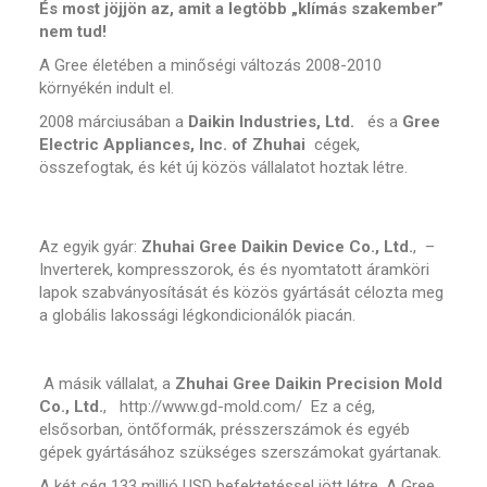
És most jöjjön az, amit a legtöbb „klímás szakember”
nem tud!
A Gree életében a minőségi változás 2008-2010
környékén indult el.
2008 márciusában a
Daikin Industries, Ltd.
és a
Gree
Electric Appliances, Inc. of Zhuhai
cégek,
összefogtak, és két új közös vállalatot hoztak létre.
Az egyik gyár:
Zhuhai Gree Daikin Device Co., Ltd.
, –
Inverterek, kompresszorok, és és nyomtatott áramköri
lapok szabványosítását és közös gyártását célozta meg
a globális lakossági légkondicionálók piacán.
A másik vállalat, a
Zhuhai Gree Daikin Precision Mold
Co., Ltd.
, http://www.gd-mold.com/ Ez a cég,
elsősorban, öntőformák, présszerszámok és egyéb
gépek gyártásához szükséges szerszámokat gyártanak.
A két cég 133 millió USD befektetéssel jött létre. A Gree