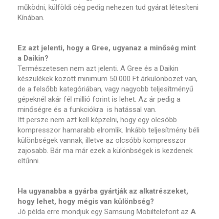
működni, külföldi cég pedig nehezen tud gyárat létesíteni
Kínában.
Ez azt jelenti, hogy a Gree, ugyanaz a minőség mint
a Daikin?
Természetesen nem azt jelenti. A Gree és a Daikin
készülékek között minimum 50.000 Ft árkülönbözet van,
de a felsőbb kategóriában, vagy nagyobb teljesítményű
gépeknél akár fél millió forint is lehet. Az ár pedig a
minőségre és a funkciókra is hatással van.
Itt persze nem azt kell képzelni, hogy egy olcsóbb
kompresszor hamarabb elromlik. Inkább teljesítmény béli
különbségek vannak, illetve az olcsóbb kompresszor
zajosabb. Bár ma már ezek a különbségek is kezdenek
eltűnni.
Ha ugyanabba a gyárba gyártják az alkatrészeket,
hogy lehet, hogy mégis van különbség?
Jó példa erre mondjuk egy Samsung Mobiltelefont az
A