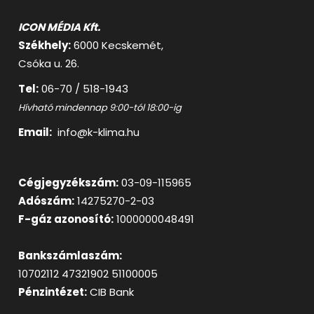
ICON MÉDIA Kft.
Székhely:
6000 Kecskemét,
Csóka u. 26.
Tel:
06-70 / 518-1943
Hívható mindennap 9:00-tól 18:00-ig
Email:
info@k-klima.hu
Cégjegyzékszám:
03-09-115965
Adószám:
14275270-2-03
F-gáz azonosító:
1000000048491
Bankszámlaszám:
10702112 47321902 51100005
Pénzintézet:
CIB Bank