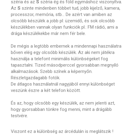
széria és az
S
széria ég és föld egymáshoz viszonyítva.
Az
S
szinte mindenben többet tud, jobb kijelző, kamera,
processzor, memória, stb… De azért van amiben az
olcsóbb készülék a jobb pl: üzemidő, és sok olcsóbb
készülékben vannak olyan funkciók pl.: FM rádió, ami a
drága készülékekbe már nem fér bele.
De mégis a legtöbb embernek a mindennapi használatra
bőven elég egy olcsóbb készülék. Az aki nem játékra
használja a telefont minimális különbségeket fog
tapasztalni. Tized másodperccel gyorsabban megnyíló
alkalmazások. Szebb színek a képernyőn.
Részletgazdagabb fotók.
De átlagos használatnál nagyjából ennyi különbséget
veszünk észre a két telefon között.
És az, hogy olcsóbb egy készülék, az nem jelenti azt,
hogy gyorsabban tönkre fog menni, mint a drágább
testvére.
Viszont ez a különbség az árcédulán is meglátszik !